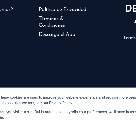
D
somos?
Política de Privacidad
Términos &
Condiciones
Descarga el App
Tendr
These cookies are used to improve your website experience and provide more perso
t the cookies we use, see our Privacy Policy.
n you visit our site. But in order to comply with your preferences, we'll have to use 
in.
© 2024 CVCLAVOZ . TODOS LOS DERECHOS RESERVADOS.