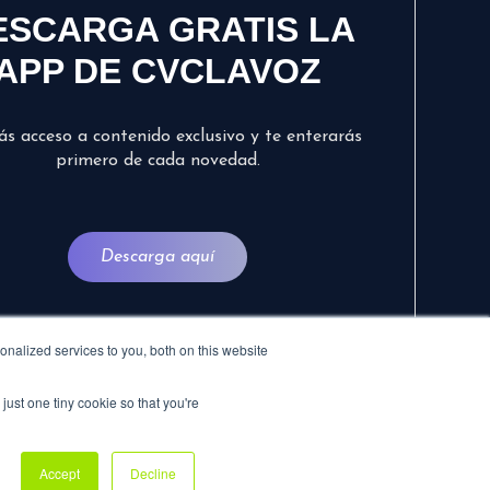
ESCARGA GRATIS LA
APP DE CVCLAVOZ
ás acceso a contenido exclusivo y te enterarás
primero de cada novedad.
Descarga aquí
nalized services to you, both on this website
just one tiny cookie so that you're
Accept
Decline