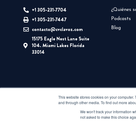
+1 305-231-7704
¿Quiénes 
+1 305-231-7447
Podcasts
Blog
contacto@cvclavoz.com
15175 Eagle Nest Lane Suite
104. Miami Lakes Florida
33014
This website stores cookies on your computer. 
and through other media. To find out more abou
We won't track your information whe
not asked to make this choice aga