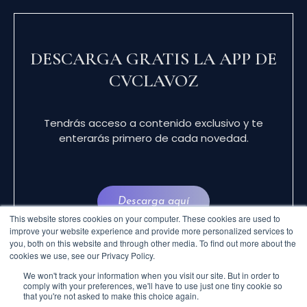
DESCARGA GRATIS LA APP DE
CVCLAVOZ
Tendrás acceso a contenido exclusivo y te
enterarás primero de cada novedad.
Descarga aquí
This website stores cookies on your computer. These cookies are used to
improve your website experience and provide more personalized services to
you, both on this website and through other media. To find out more about the
cookies we use, see our Privacy Policy.
We won't track your information when you visit our site. But in order to
comply with your preferences, we'll have to use just one tiny cookie so
that you're not asked to make this choice again.