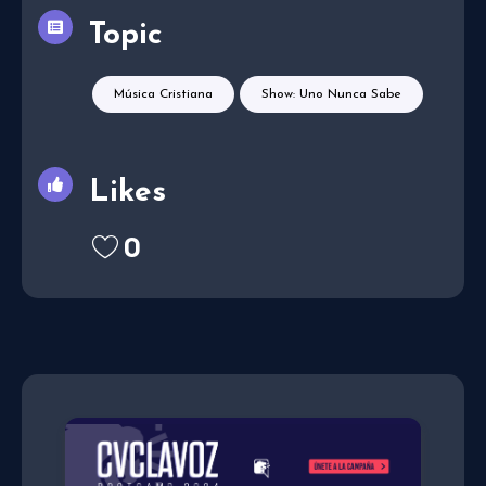
Topic
Música Cristiana
Show: Uno Nunca Sabe
Likes
0