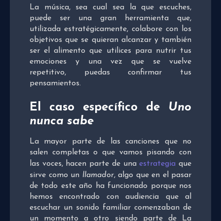
La música, sea cual sea la que escuches,
puede ser una gran herramienta que,
utilizada estratégicamente, colabore con los
objetivos que se quieran alcanzar y también
ser el alimento que utilices para nutrir tus
emociones y una vez que se vuelve
repetitivo, puedas confirmar tus
pensamientos.
El caso específico de
Uno
nunca sabe
La mayor parte de las canciones que no
salen completas o que vamos pisando con
las voces, hacen parte de una
estrategia
que
sirve como un
llamador
, algo que en el pasar
de todo este año ha funcionado porque nos
hemos encontrado con audiencia que al
escuchar un sonido familiar comenzaban de
un momento a otro siendo parte de La