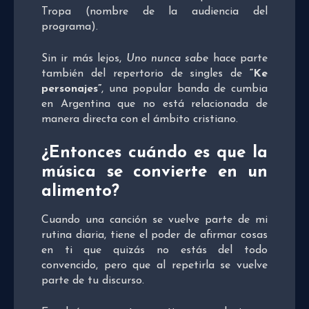
Tropa (nombre de la audiencia del
programa).
Sin ir más lejos,
Uno nunca sabe
hace parte
también del repertorio de singles de
“Ke
personajes”
, una popular banda de cumbia
en Argentina que no está relacionada de
manera directa con el ámbito cristiano.
¿Entonces cuándo es que la
música se convierte en un
alimento?
Cuando una canción se vuelve parte de mi
rutina diaria, tiene el poder de afirmar cosas
en ti que quizás no estás del todo
convencido, pero que al repetirla se vuelve
parte de tu discurso.