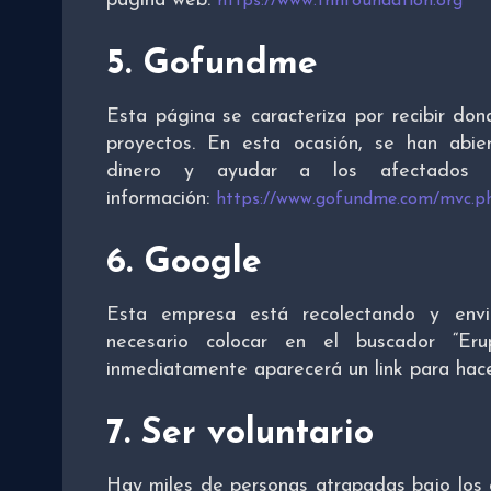
página web:
https://www.thhfoundation.org
5. Gofundme
Esta página se caracteriza por recibir do
proyectos. En esta ocasión, se han abi
dinero y ayudar a los afectados
información:
https://www.gofundme.com/mvc.
6. Google
Esta empresa está recolectando y env
necesario colocar en el buscador “E
inmediatamente aparecerá un link para hace
7. Ser voluntario
Hay miles de personas atrapadas bajo los 