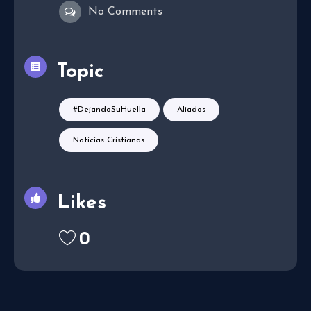
No Comments
Topic
#DejandoSuHuella
Aliados
Noticias Cristianas
Likes
0