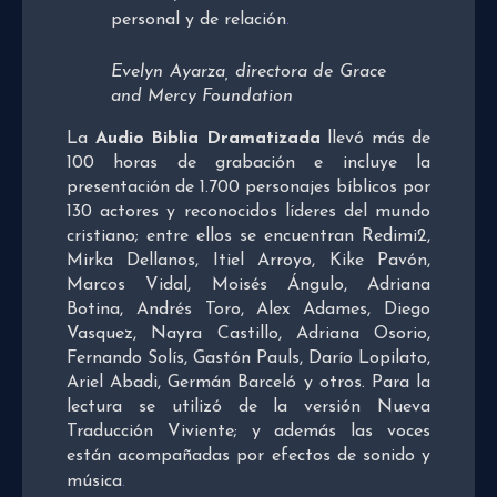
personal y de relación
.
Evelyn Ayarza, directora de Grace
and Mercy Foundation
La
Audio Biblia Dramatizada
llevó más de
100 horas de grabación e incluye la
presentación de 1.700 personajes bíblicos por
130 actores y reconocidos líderes del mundo
cristiano; entre ellos se encuentran Redimi2,
Mirka Dellanos, Itiel Arroyo, Kike Pavón,
Marcos Vidal, Moisés Ángulo, Adriana
Botina, Andrés Toro, Alex Adames, Diego
Vasquez, Nayra Castillo, Adriana Osorio,
Fernando Solís, Gastón Pauls, Darío Lopilato,
Ariel Abadi, Germán Barceló y otros. Para la
lectura se utilizó de la versión Nueva
Traducción Viviente; y además las voces
están acompañadas por efectos de sonido y
música
.