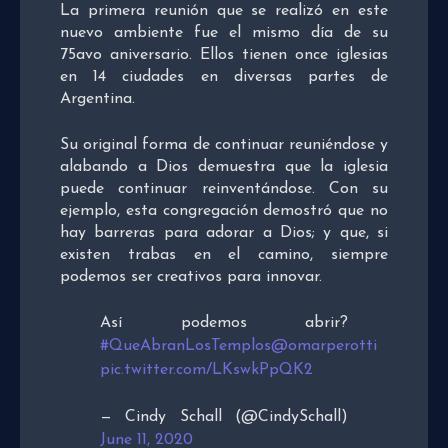
La primera reunión que se realizó en este
nuevo ambiente fue el mismo día de su
75avo aniversario. Ellos tienen once iglesias
en 14 ciudades en diversas partes de
Argentina.
Su original forma de continuar reuniéndose y
alabando a Dios demuestra que la iglesia
puede continuar reinventándose. Con su
ejemplo, esta congregación demostró que no
hay barreras para adorar a Dios; y que, si
existen trabas en el camino, siempre
podemos ser creativos para innovar.
Así podemos abrir?
#QueAbranLosTemplos
@omarperotti
pic.twitter.com/LKswkPpQK2
— Cindy Schall (@CindySchall)
June 11, 2020