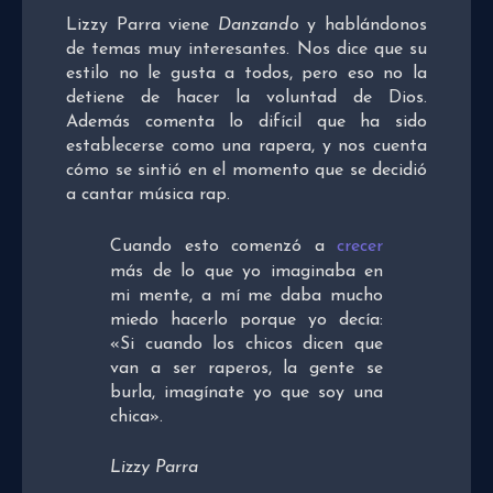
Lizzy Parra viene
Danzando
y hablándonos
de temas muy interesantes. Nos dice que su
estilo no le gusta a todos, pero eso no la
detiene de hacer la voluntad de Dios.
Además comenta lo difícil que ha sido
establecerse como una rapera, y nos cuenta
cómo se sintió en el momento que se decidió
a cantar música rap.
Cuando esto comenzó a
crecer
más de lo que yo imaginaba en
mi mente, a mí me daba mucho
miedo hacerlo porque yo decía:
«Si cuando los chicos dicen que
van a ser raperos, la gente se
burla, imagínate yo que soy una
chica».
Lizzy Parra