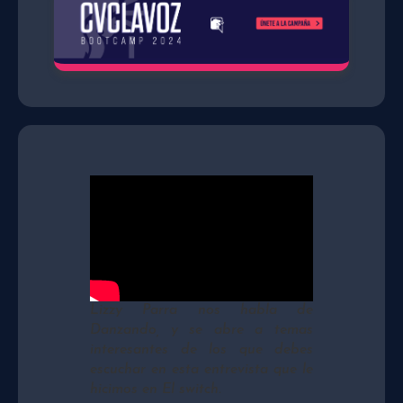
Lizzy Parra nos habla de
Danzando
, y se abre a temas
interesantes de los que debes
escuchar en esta entrevista que le
hicimos en
El switch
.