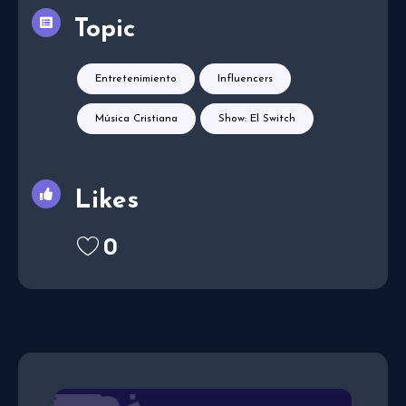
Topic
Entretenimiento
Influencers
Música Cristiana
Show: El Switch
Likes
0