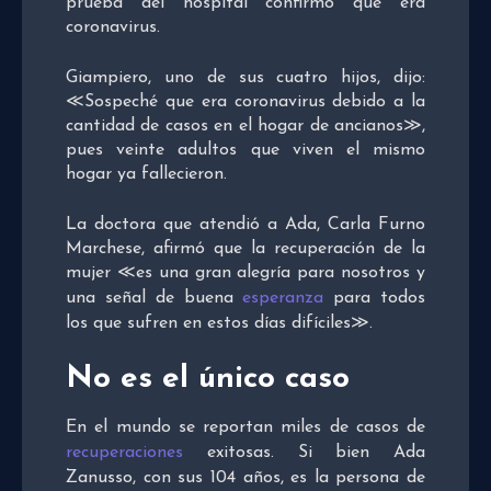
prueba del hospital confirmó que era
coronavirus.
Giampiero, uno de sus cuatro hijos, dijo:
≪Sospeché que era coronavirus debido a la
cantidad de casos en el hogar de ancianos≫,
pues veinte adultos que viven el mismo
hogar ya fallecieron.
La doctora que atendió a Ada, Carla Furno
Marchese, afirmó que la recuperación de la
mujer ≪es una gran alegría para nosotros y
una señal de buena
esperanza
para todos
los que sufren en estos días difíciles≫.
No es el único caso
En el mundo se reportan miles de casos de
recuperaciones
exitosas. Si bien Ada
Zanusso, con sus 104 años, es la persona de