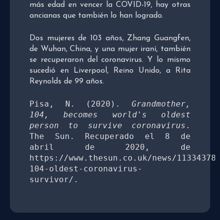
más edad en vencer la COVID-19, hay otras
ancianas que también lo han logrado.
Dos mujeres de 103 años, Zhang Guangfen,
de Wuhan, China, y una mujer iraní, también
se recuperaron del coronavirus. Y lo mismo
sucedió en Liverpool, Reino Unido, a Rita
Reynolds de 99 años.
Pisa, N. (2020). 
Grandmother, 
104, becomes world's oldest 
person to survive coronavirus
. 
The Sun. Recuperado el 8 de 
abril de 2020, de 
https://www.thesun.co.uk/news/11334378
104-oldest-coronavirus-
survivor/.