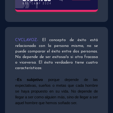
CVCLAVOZ-
El concepto de éxito está
relacionado con la persona misma, no se
puede comparar el éxito entre dos personas.
No depende de ser exitosa/o si otra fracasa
o viceversa. El éxito verdadero tiene cuatro
características:
–
Es subjetivo
porque depende de las
expectativas, sueños o metas que cada hombre
se haya propuesto en su vida. No depende de
llegar a ser como alguien más, sino de llegar a ser
aquel hombre que hemos soñado ser.