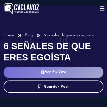
Home
Blog
6 señales de que eres egoísta
6 SEÑALES DE QUE
ERES EGOÍSTA
Ver En Vivo
Guardar Post