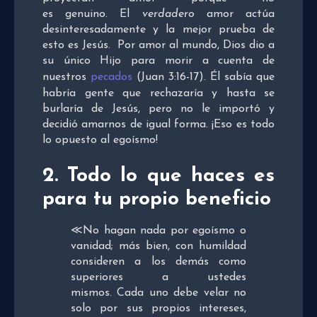
es genuino. El
verdadero
amor actúa
desinteresadamente y la mejor prueba de
esto es Jesús. Por amor al mundo, Dios dio a
su único Hijo para morir a cuenta de
nuestros
pecados
(Juan 3:16-17). Él sabía que
habría gente que rechazaría y hasta se
burlaría de Jesús, pero no le importó y
decidió amarnos de igual forma. ¡Eso es todo
lo opuesto al egoísmo!
2. Todo lo que haces es
para tu propio beneficio
≪No hagan nada por egoísmo o
vanidad; más bien, con humildad
consideren a los demás como
superiores a ustedes
mismos.
Cada uno debe velar no
solo por sus propios intereses,