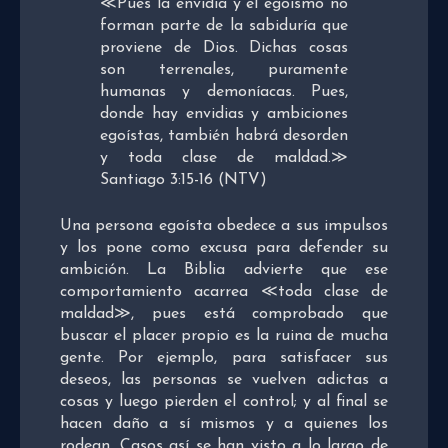
≪
Pues la envidia y el egoísmo no
forman parte de la sabiduría que
proviene de Dios. Dichas cosas
son terrenales, puramente
humanas y demoníacas.
Pues,
donde hay envidias y ambiciones
egoístas, también habrá desorden
y toda clase de maldad.
≫
Santiago 3:15-16 (NTV)
Una persona egoísta obedece a sus impulsos
y los pone como excusa para defender su
ambición. La Biblia advierte que ese
comportamiento acarrea ≪
toda clase de
maldad
≫, pues está comprobado que
buscar el placer propio es la ruina de mucha
gente. Por ejemplo, para satisfacer sus
deseos, las personas se vuelven adictas a
cosas y luego pierden el control; y al final se
hacen daño a sí mismos y a quienes los
rodean. Casos así se han visto a lo largo de