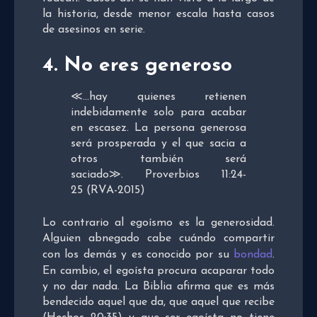
la historia, desde menor escala hasta casos
de asesinos en serie.
4. No eres generoso
≪…
hay quienes retienen
indebidamente solo para acabar
en escasez.
La persona generosa
será prosperada
y el que sacia a
otros
también será
saciado
≫.
Proverbios 11:24-
25
(RVA-2015)
Lo contrario al egoísmo es la generosidad.
Alguien abnegado cabe cuándo compartir
con los demás y es conocido por su
bondad
.
En cambio, el egoísta procura acaparar todo
y no dar nada. La Biblia afirma que es más
bendecido aquel que da, que aquel que recibe