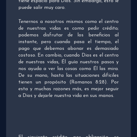
tiene espacio para Dios. Sin embargo, esto le
puede salir muy caro.
Tenernos a nosotros mismos como el centro
de nuestras vidas es como pedir crédito;
podemos disfrutar de los beneficios al
instante, pero cuando pasa el tiempo, el
pago que debemos abonar es demasiado
costoso. En cambio, cuando Dios es el centro
de nuestras vidas, Él guía nuestros pasos y
nos ayuda a ver las cosas como Él las mira.
De su mano, hasta las situaciones difíciles
tienen un propósito (Romanos 8:28). Por
esta y muchas razones más, es mejor seguir
a Dios y dejarle nuestra vida en sus manos.