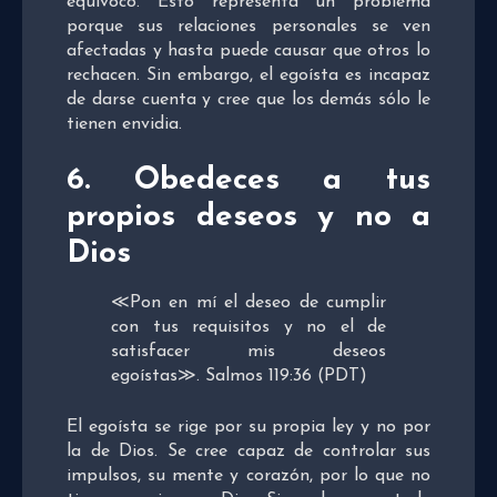
equivocó. Esto representa un problema
porque sus relaciones personales se ven
afectadas y hasta puede causar que otros lo
rechacen. Sin embargo, el egoísta es incapaz
de darse cuenta y cree que los demás sólo le
tienen envidia.
6. Obedeces a tus
propios deseos y no a
Dios
≪
Pon en mí el deseo de cumplir
con tus requisitos
y no el de
satisfacer mis deseos
egoístas
≫.
Salmos 119:36
(PDT)
El egoísta se rige por su propia ley y no por
la de Dios. Se cree capaz de controlar sus
impulsos, su mente y corazón, por lo que no