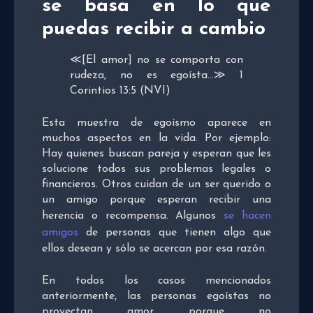
se basa en lo que
puedas recibir a cambio
≪[El amor] no se comporta con
rudeza, no es egoísta…≫ 1
Corintios 13:5 (NVI)
Esta muestra de egoísmo aparece en
muchos aspectos en la vida. Por ejemplo:
Hay quienes buscan pareja y esperan que les
solucione todos sus problemas legales o
financieros. Otros cuidan de un ser querido o
un amigo porque esperan recibir una
herencia o recompensa. Algunos
se hacen
amigos
de personas que tienen algo que
ellos desean y sólo se acercan por esa razón.
En todos los casos mencionados
anteriormente, las personas egoístas no
proyectan amor porque no