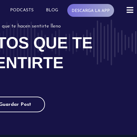
PODCASTS
BLOG
DESCARGA LA APP
 que te hacen sentirte lleno
TOS QUE TE
ENTIRTE
Guardar Post