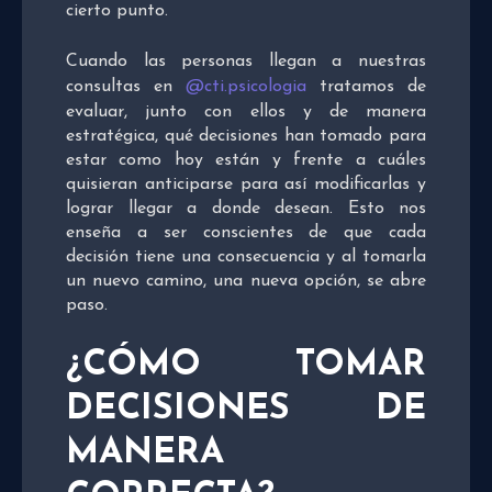
cierto punto.
Cuando las personas llegan a nuestras
consultas en
@cti.psicologia
tratamos de
evaluar, junto con ellos y de manera
estratégica, qué decisiones han tomado para
estar como hoy están y frente a cuáles
quisieran anticiparse para así modificarlas y
lograr llegar a donde desean. Esto nos
enseña a ser conscientes de que cada
decisión tiene una consecuencia y al tomarla
un nuevo camino, una nueva opción, se abre
paso.
¿CÓMO TOMAR
DECISIONES DE
MANERA