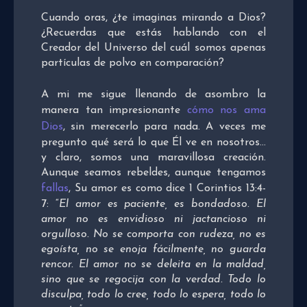
Cuando oras, ¿te imaginas mirando a Dios?
¿Recuerdas que estás hablando con el
Creador del Universo del cuál somos apenas
partículas de polvo en comparación?
A mi me sigue llenando de asombro la
manera tan impresionante
cómo nos ama
Dios
, sin merecerlo para nada. A veces me
pregunto qué será lo que Él ve en nosotros…
y claro, somos una maravillosa creación.
Aunque seamos rebeldes, aunque tengamos
fallas
, Su amor es como dice 1 Corintios 13:4-
7: “
El amor es paciente, es bondadoso. El
amor no es envidioso ni jactancioso ni
orgulloso. No se comporta con rudeza, no es
egoísta, no se enoja fácilmente, no guarda
rencor. El amor no se deleita en la maldad,
sino que se regocija con la verdad. Todo lo
disculpa, todo lo cree, todo lo espera, todo lo