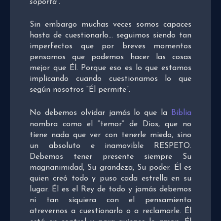
soporta”.
Sin embargo muchas veces somos capaces
hasta de cuestionarlo… seguimos siendo tan
imperfectos que por breves momentos
pensamos que podemos hacer las cosas
mejor que Él. Porque eso es lo que estamos
implicando cuando cuestionamos lo que
según nosotros “Él permite”.
No debemos olvidar jamás lo que la
Biblia
nombra como el “temor” de Dios, que no
tiene nada que ver con tenerle miedo, sino
un absoluto e inamovible RESPETO.
Debemos tener presente siempre Su
magnanimidad, Su grandeza, Su poder. Él es
quien creó todo y puso cada estrella en su
lugar. Él es el Rey de todo y jamás debemos
ni tan siquiera con el pensamiento
atrevernos a cuestionarlo o a reclamarle. Él