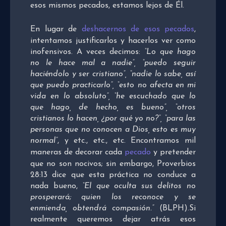
esos mismos pecados, estamos lejos de Él.
En lugar de
deshacernos de esos pecados
,
intentamos justificarlos y hacerlos ver como
inofensivos. A veces decimos:
“Lo que hago
no le hace mal a nadie”, “puedo seguir
haciéndolo y ser cristiano”, “nadie lo sabe, así
que puedo practicarlo”, “esto no afecta en mi
vida en lo absoluto”, “he escuchado que lo
que hago, de hecho, es bueno”, “otros
cristianos lo hacen, ¿por qué yo no?”, “para las
personas que no conocen a Dios, esto es muy
normal”
, y etc., etc., etc. Encontramos mil
maneras de decorar cada
pecado
y pretender
que no son nocivos; sin embargo, Proverbios
28:13 dice que esta práctica no conduce a
nada bueno,
“
El que oculta sus delitos no
prosperará;
quien los reconoce y se
enmienda, obtendrá compasión.”
(BLPH).
Si
realmente queremos dejar atrás esos