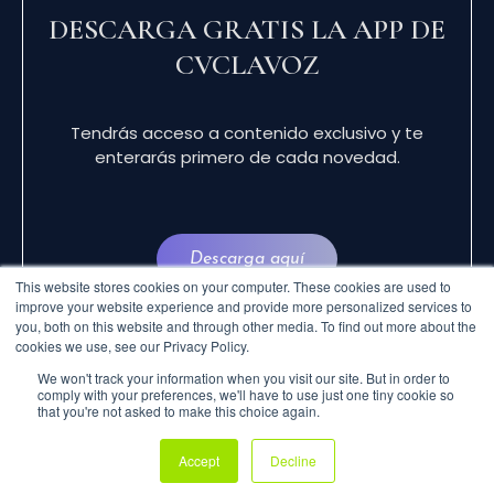
DESCARGA GRATIS LA APP DE
CVCLAVOZ
Tendrás acceso a contenido exclusivo y te
enterarás primero de cada novedad.
Descarga aquí
This website stores cookies on your computer. These cookies are used to
improve your website experience and provide more personalized services to
you, both on this website and through other media. To find out more about the
cookies we use, see our Privacy Policy.
We won't track your information when you visit our site. But in order to
comply with your preferences, we'll have to use just one tiny cookie so
that you're not asked to make this choice again.
© 2024 CVCLAVOZ . TODOS LOS DERECHOS
Accept
Decline
RESERVADOS.