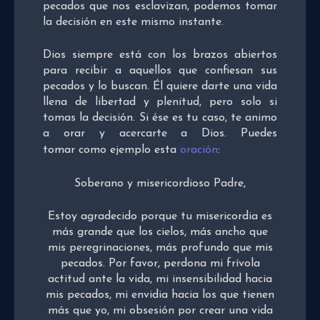
pecados que nos esclavizan, podemos tomar
la decisión en este mismo instante.
Dios siempre está con los brazos abiertos
para recibir a aquellos que confiesan sus
pecados y lo buscan. Él quiere darte una vida
llena de libertad y plenitud, pero solo si
tomas la decisión. Si ése es tu caso, te animo
a orar y acercarte a Dios. Puedes
tomar como ejemplo esta
oración
:
Soberano y misericordioso Padre,
Estoy agradecido porque tu misericordia es
más grande que los cielos, más ancho que
mis peregrinaciones, más profundo que mis
pecados. Por favor, perdona mi frívola
actitud ante la vida, mi insensibilidad hacia
mis pecados, mi envidia hacia los que tienen
más que yo, mi obsesión por crear una vida