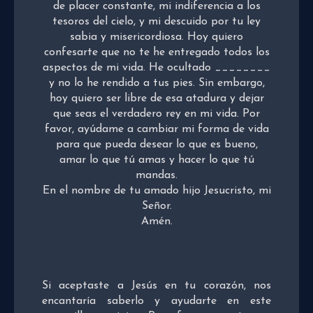
de placer constante, mi indiferencia a los
tesoros del cielo, y mi descuido por tu ley
sabia y misericordiosa. Hoy quiero
confesarte que no te he entregado todos los
aspectos de mi vida. He ocultado ________
y no lo he rendido a tus pies. Sin embargo,
hoy quiero ser libre de esa atadura y dejar
que seas el verdadero rey en mi vida. Por
favor, ayúdame a cambiar mi forma de vida
para que pueda desear lo que es bueno,
amar lo que tú amas y hacer lo que tú
mandas.
En el nombre de tu amado hijo Jesucristo, mi
Señor.
Amén.
Si aceptaste a Jesús en tu corazón, nos
encantaría saberlo y ayudarte en este