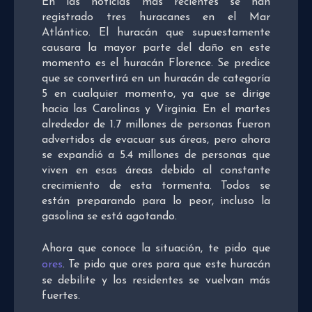
En las noticias más recientes se han
registrado tres huracanes en el Mar
Atlántico. El huracán que supuestamente
causara la mayor parte del daño en este
momento es el huracán Florence. Se predice
que se convertirá en un huracán de categoría
5 en cualquier momento, ya que se dirige
hacia las Carolinas y Virginia. En el martes
alrededor de 1.7 millones de personas fueron
advertidos de evacuar sus áreas, pero ahora
se expandió a 5.4 millones de personas que
viven en esas áreas debido al constante
crecimiento de esta tormenta. Todos se
están preparando para lo peor, incluso la
gasolina se está agotando.
Ahora que conoce la situación, te pido que
ores
. Te pido que ores para que este huracán
se debilite y los residentes se vuelvan más
fuertes.