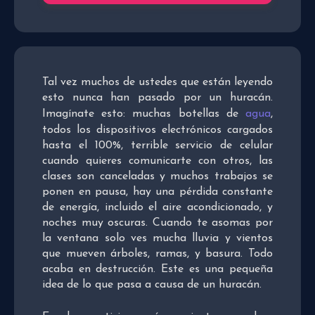
Tal vez muchos de ustedes que están leyendo
esto nunca han pasado por un huracán.
Imagínate esto: muchas botellas de
agua
,
todos los dispositivos electrónicos cargados
hasta el 100%, terrible servicio de celular
cuando quieres comunicarte con otros, las
clases son canceladas y muchos trabajos se
ponen en pausa, hay una pérdida constante
de energía, incluido el aire acondicionado, y
noches muy oscuras. Cuando te asomas por
la ventana solo ves mucha lluvia y vientos
que mueven árboles, ramas, y basura. Todo
acaba en destrucción. Este es una pequeña
idea de lo que pasa a causa de un huracán.