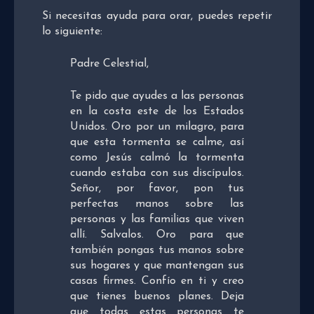
Si necesitas ayuda para orar, puedes repetir
lo siguiente:
Padre Celestial,
Te pido que ayudes a las personas
en la costa este de los Estados
Unidos. Oro por un milagro, para
que esta tormenta se calme, así
como Jesús calmó la tormenta
cuando estaba con sus discípulos.
Señor, por favor, pon tus
perfectas manos sobre las
personas y las familias que viven
allí. Salvalos. Oro para que
también pongas tus manos sobre
sus hogares y que mantengan sus
casas firmes. Confío en ti y creo
que tienes buenos planes. Deja
que todas estas personas te