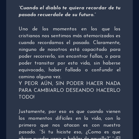
“Cuando el diablo te quiera recordar de tu
pasado recuerdale de su futuro.”
Uno de los momentos en los que los
cristianos nos sentimos más atemorizados es
cuando recordamos el pasado. Claramente,
ninguno de nosotros está capacitado para
poder recorrerlo, sin encontrar fallas, o para
poder transitar por esta vida, sin haberse
equivocado, haber fallado o confundir el
camino alguna vez.
Y PEOR AÚN, SIN PODER HACER NADA
PARA CAMBIARLO DESEANDO HACERLO
TODO!
Justamente, por eso es que cuando vienen
los momentos difíciles en la vida, con lo
primero que nos atacan es con nuestro
pasado. “Si tu hiciste eso, ¿Como es que
ahora puedes venir a hablar de aquello?” ”¿El