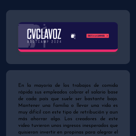
En la mayoría de los trabajos de comida
rápida sus empleados cobrar el salario base
de cada país que suele ser bastante bajo.
Mantener una familia o llevar una vida es
muy difícil con este tipo de retribución y aun
más ahorrar algo. Los creadores de este
video tuvieron unos ingresos inesperados que
quisieron invertir en propinas para alegrar el