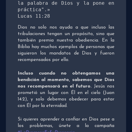
la palabra de Dios y la pone en 
práctica".»

Lucas 11:28
Dios no solo nos ayuda a que incluso las
tribulaciones tengan un propósito, sino que
también premia nuestra obediencia. En la
Biblia hay muchos ejemplos de personas que
siguieron los mandatos de Dios y fueron
recompensados por ello.
Incluso cuando no obtengamos una
bendición al momento, sabemos que Dios
nos recompensará en el futuro.
Jesús nos
prometió un lugar con Él en el cielo (Juan
14:2), y solo debemos obedecer para estar
con Él por la eternidad.
Si quieres aprender a confiar en Dios pese a
los problemas, únete a la campaña