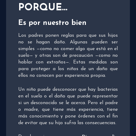
PORQUE…
Es por nuestro bien
Los padres ponen reglas para que sus hijos
no se hagan daño. Algunas pueden ser
simples —como no comer algo que está en el
suelo— y otras son de precaución —como no
hablar con extraños—. Estas medidas son
para proteger a los niños de un daño que
ellos no conocen por experiencia propia.
Un niño puede desconocer que hay bacterias
en el suelo o el daño que puede representar
si un desconocido se le acerca. Pero el padre
o madre, que tiene más experiencia, tiene
más conocimiento y pone órdenes con el fin
de evitar que su hijo sufra las consecuencias.