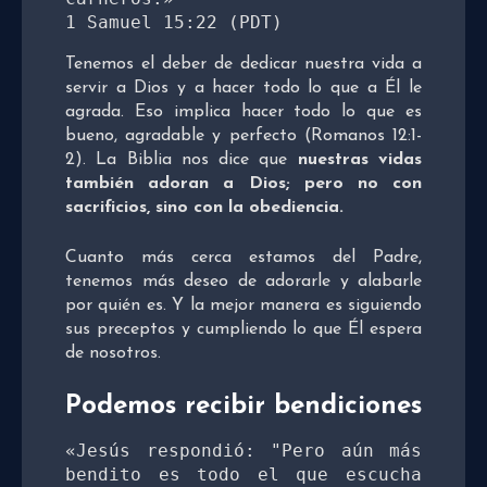
1 Samuel 15:22 (PDT)
Tenemos el deber de dedicar nuestra vida a
servir a Dios y a hacer todo lo que a Él le
agrada. Eso implica hacer todo lo que es
bueno, agradable y perfecto (Romanos 12:1-
2). La Biblia nos dice que
nuestras vidas
también adoran a Dios; pero no con
sacrificios, sino con la obediencia.
Cuanto más cerca estamos del Padre,
tenemos más deseo de adorarle y alabarle
por quién es. Y la mejor manera es siguiendo
sus preceptos y cumpliendo lo que Él espera
de nosotros.
Podemos recibir bendiciones
«Jesús respondió: "Pero aún más 
bendito es todo el que escucha 