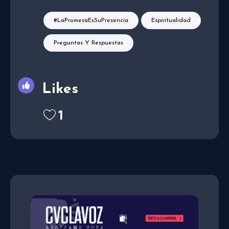
#LaPromesaEsSuPresencia
Espiritualidad
Preguntas Y Respuestas
Likes
1