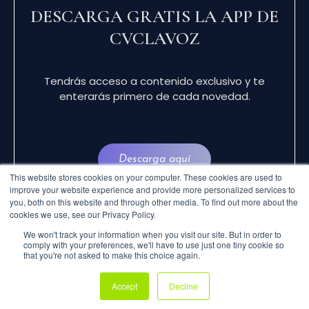
DESCARGA GRATIS LA APP DE
CVCLAVOZ
Tendrás acceso a contenido exclusivo y te
enterarás primero de cada novedad.
Descarga aquí
This website stores cookies on your computer. These cookies are used to
improve your website experience and provide more personalized services to
you, both on this website and through other media. To find out more about the
cookies we use, see our Privacy Policy.
We won't track your information when you visit our site. But in order to
comply with your preferences, we'll have to use just one tiny cookie so
that you're not asked to make this choice again.
© 2024 CVCLAVOZ . TODOS LOS DERECHOS
Accept
Decline
RESERVADOS.