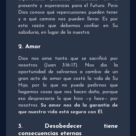
presente y esperanzas para el futuro. Pero
Dios conoce qué repercusiones pueden tener
y a qué camino nos pueden llevar. Es por
esta razón que debemos confiar en Su
sabiduría, en lugar de la nuestra.
2. Amor
Dios nos ama tanto que se sacrificó por
nosotros (Juan 3:16-17). Nos dio la
oportunidad de salvarnos a cambio de un
gran acto de amor que costó la vida de Su
Hijo; por lo que no puede pedirnos que
hagamos cosas que nos hacen daño, porque
eso despreciaría lo que hizo —y hace— por
nosotros.
Su amor nos da la garantía de
que nuestra vida está segura con Él.
3. Desobedecer tiene
consecuencias eternas