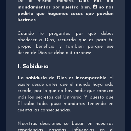
De la misma manera,
Dios nos dio
mandamientos por nuestro bien. Él no nos
pediría que hagamos cosas que puedan
herirnos.
Cuando te preguntes por qué debes
obedecer a Dios, recuerda que es para tu
propio beneficio, y también porque ese
deseo de Dios se debe a 3 razones:
1. Sabiduría
La sabiduría de Dios es incomparable
. Él
existe desde antes que el mundo haya sido
creado, por lo que no hay nadie que conozca
más los secretos del Universo. Y puesto que
Él sabe todo, puso mandatos teniendo en
cuenta las consecuencias.
Nuestras decisiones se basan en nuestras
experiencias pasadas, influencias en el