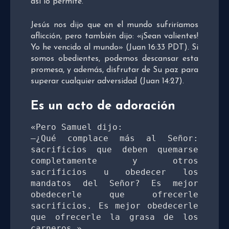
así lo permite.
Jesús nos dijo que en el mundo sufriríamos
aflicción, pero también dijo: «¡Sean valientes!
Yo he vencido al mundo» (Juan 16:33 PDT). Si
somos obedientes, podemos descansar esta
promesa, y además, disfrutar de Su paz para
superar cualquier adversidad (Juan 14:27).
Es un acto de adoración
«Pero Samuel dijo:

—¿Qué complace más al Señor: 
sacrificios que deben quemarse 
completamente y otros 
sacrificios u obedecer los 
mandatos del Señor? Es mejor 
obedecerle que ofrecerle 
sacrificios. Es mejor obedecerle 
que ofrecerle la grasa de los 
carneros.»
