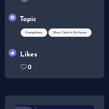
Topic
Evangelismo
Show: Carla In Da House
Likes
0