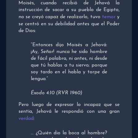
Moisés, cuando recibió de Jehová la
instrucción de sacar a su pueblo de Egipto,
no se creyó capaz de realizarlo, tuvo
temor
y
se centró en su debilidad antes que el Poder
de Dios:
“Entonces dijo Moisés a Jehová:
¡Ay, Señor! nunca he sido hombre
de fácil palabra, ni antes, ni desde
que tú hablas a tu siervo; porque
soy tardo en el habla y torpe de
lengua.”
Éxodo 4:10 (RVR 1960)
Pero luego de expresar lo incapaz que se
sentía, Jehová le respondió con una gran
verdad
:
… ¿Quién dio la boca al hombre?