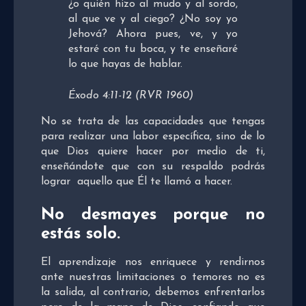
¿o quién hizo al mudo y al sordo,
al que ve y al ciego? ¿No soy yo
Jehová? Ahora pues, ve, y yo
estaré con tu boca, y te enseñaré
lo que hayas de hablar.
Éxodo 4:11-12 (RVR 1960)
No se trata de las capacidades que tengas
para realizar una labor específica, sino de lo
que Dios quiere hacer por medio de ti,
enseñándote que con su respaldo podrás
lograr aquello que Él te llamó a hacer.
No desmayes porque no
estás solo.
El aprendizaje nos enriquece y rendirnos
ante nuestras limitaciones o temores no es
la salida, al contrario, debemos enfrentarlos