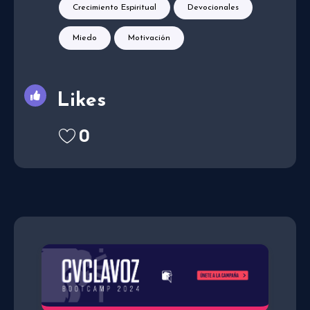
Crecimiento Espiritual
Devocionales
Miedo
Motivación
Likes
0