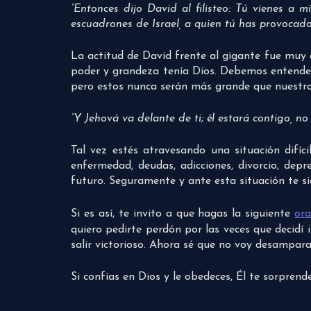
“Entonces dijo David al filisteo: Tú vienes a 
escuadrones de Israel, a quien tú has provocado
La actitud de David frente al gigante fue muy
poder y grandeza tenía Dios. Debemos entender
pero estos nunca serán más grande que nuestro
“Y Jehová va delante de ti; él estará contigo, no
Tal vez estés atravesando una situación difíc
enfermedad, deudas, adicciones, divorcio, dep
futuro. Seguramente y ante esta situación te s
Si es así, te invito a que hagas la siguiente
ora
quiero pedirte perdón por las veces que decidí 
salir victorioso. Ahora sé que no voy desamparad
Si confías en Dios y le obedeces, Él te sorprend