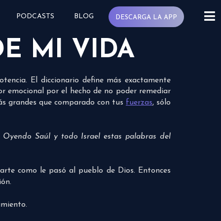
PODCASTS
BLOG
DESCARGA LA APP
E MI VIDA
otencia. El diccionario define más exactamente
or emocional por el hecho de no poder remediar
 más grandes que comparado con tus
fuerzas
, sólo
 Oyendo Saúl y todo Israel estas palabras del
barte como le pasó al pueblo de Dios. Entonces
ión.
amiento.