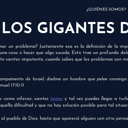
¿QUIÉNES SOMOS?
LOS GIGANTES D
nar un problema? Justamente esa es la definición de la imp
 una cosa o hacer que algo suceda. Esto trae un profundo dol
, te sientes impotente, cuando sabes que los problemas son
l campamento de Israel; dadme un hombre que pelee conmigo.
uel 17:10-11
 como inferior, sientes
temor
y tal vez puedes llegar a tur
uella dificultad y que no hay solución posible para tal situac
 al pueblo de Dios, hasta que apareció alguien con otro pens