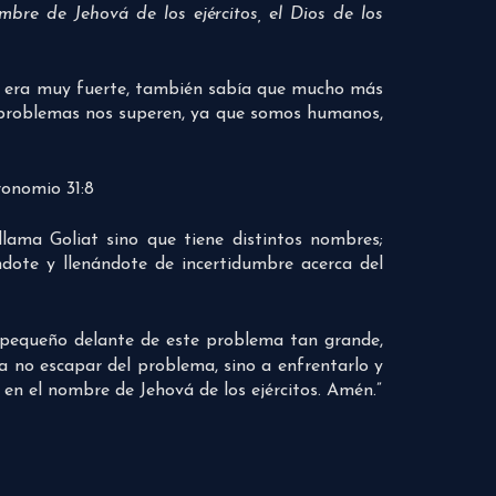
mbre de Jehová de los ejércitos, el Dios de los
ar era muy fuerte, también sabía que mucho más
s problemas nos superen, ya que somos humanos,
onomio 31:8
llama Goliat sino que tiene distintos nombres;
ndote y llenándote de incertidumbre acerca del
 pequeño delante de este problema tan grande,
 a no escapar del problema, sino a enfrentarlo y
i en el nombre de Jehová de los ejércitos. Amén.”