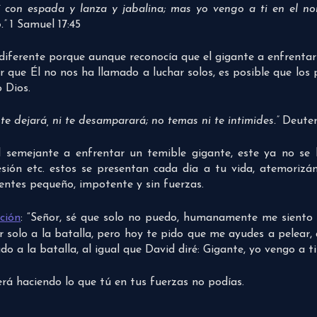
mí con espada y lanza y jabalina; mas yo vengo a ti en el no
.”
1 Samuel 17:45
 diferente porque aunque reconocía que el gigante a enfrent
 que Él no nos ha llamado a luchar solos, es posible que lo
 Dios.
 te dejará, ni te desamparará; no temas ni te intimides.”
Deuter
il semejante a enfrentar un temible gigante, este ya no se 
resión etc. estos se presentan cada día a tu vida, atemorizá
ientes pequeño, impotente y sin fuerzas.
ción
: “Señor, sé que solo no puedo, humanamente me siento
ir solo a la batalla, pero hoy te pido que me ayudes a pelear,
o a la batalla, al igual que David diré: Gigante, yo vengo a t
erá haciendo lo que tú en tus fuerzas no podías.