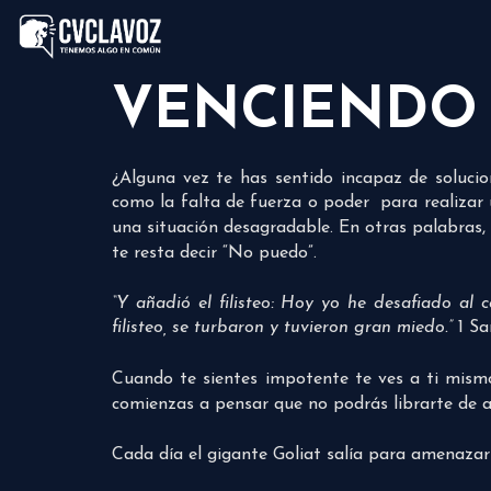
VENCIENDO 
¿Alguna vez te has sentido incapaz de solucio
como la falta de fuerza o poder para realizar
una situación desagradable. En otras palabras
te resta decir “No puedo”.
“Y añadió el filisteo: Hoy yo he desafiado a
filisteo, se turbaron y tuvieron gran miedo.”
1 Sam
Cuando te sientes impotente te ves a ti mismo
comienzas a pensar que no podrás librarte de aq
Cada día el gigante Goliat salía para amenazar