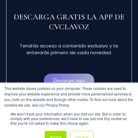
DESCARGA GRATIS LA APP DE
CVCLAVOZ
Tendrás acceso a contenido exclusivo y te
enterarás primero de cada novedad.
Descarga aquí
This website stores cookies on your computer. These cookies are used to
improve your website experience and provide more personalized services to
you, both on this website and through other media. To find out more about the
cookies we use, see our Privacy Policy.
We won't track your information when you visit our site. But in order to
comply with your preferences, we'll have to use just one tiny cookie so
that you're not asked to make this choice again.
© 2024 CVCLAVOZ . TODOS LOS DERECHOS
Accept
Decline