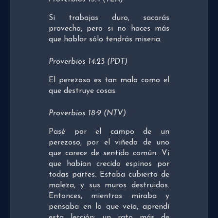
Si trabajas duro, sacarás
provecho, pero si no haces más
que hablar sólo tendrás miseria.
Proverbios 14:23 (PDT)
El perezoso es tan malo como el
que destruye cosas.
Proverbios 18:9 (NTV)
Pasé por el campo de un
perezoso, por el viñedo de uno
que carece de sentido común. Vi
que habían crecido espinos por
todas partes. Estaba cubierto de
maleza, y sus muros destruidos.
Entonces, mientras miraba y
pensaba en lo que veía, aprendí
esta lección: un rato más de