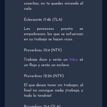
cosechar, no te quedes mirando al
cielo.
Eclesiastés 11:4b (TLA)
Los perezosos pronto se
empobrecen; los que se esfuerzan
en su trabajo se hacen ricos.
Proverbios 10:4 (NTV)
Trabaja duro y serás un
líder
; sé
un flojo y serás un esclavo.
Proverbios 12:24 (NTV)
El que desea tener sin trabajar, al
final no consigue nada; ¡trabaja, y
todo lo tendrás!
Proverbios 13:4 (TLA)