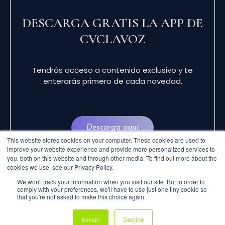
DESCARGA GRATIS LA APP DE
CVCLAVOZ
Tendrás acceso a contenido exclusivo y te
enterarás primero de cada novedad.
Descarga aquí
This website stores cookies on your computer. These cookies are used to
improve your website experience and provide more personalized services to
you, both on this website and through other media. To find out more about the
cookies we use, see our Privacy Policy.
We won't track your information when you visit our site. But in order to
comply with your preferences, we'll have to use just one tiny cookie so
that you're not asked to make this choice again.
© 2024 CVCLAVOZ . TODOS LOS DERECHOS
Accept
Decline
RESERVADOS.