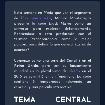
Esta semana en
Nada que ver
, el segmento
de
Uno nunca sabe
, Mónica Montenegro
presentó la serie
Black Mirror
como un
universo para explorar detenidamente.
Refiriéndose a esta producción con el
término ‘tecnoparanoia’ como la mejor
palabra para definir lo que genera
.
¿Estás de
acuerdo?
Comenzó como una serie del
Canal 4 en el
Reino Unido
, pero con su lanzamiento
mundial en la plataforma de
Netflix
en el
2016 se convirtió en un fenómeno. La serie
contiene 5 temporadas incluyendo un
especial y una película interactiva
.
TEMA CENTRAL