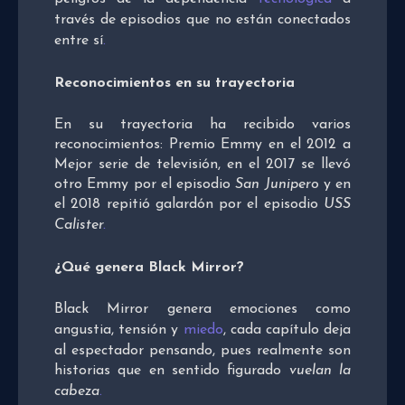
través de episodios que no están conectados
entre sí
.
Reconocimientos en su trayectoria
En su trayectoria ha recibido varios
reconocimientos: Premio Emmy en el 2012 a
Mejor serie de televisión, en el 2017 se llevó
otro Emmy por el episodio
San Junipero
y en
el 2018 repitió galardón por el episodio
USS
Calister
.
¿Qué genera Black Mirror?
Black Mirror genera emociones como
angustia, tensión y
miedo
, cada capítulo deja
al espectador pensando, pues realmente son
historias que en sentido figurado
vuelan la
cabeza
.