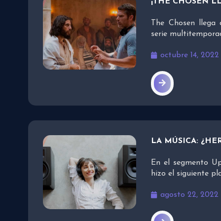
¡THE CHOSEN L
The Chosen llega 
serie multitemporad
octubre 14, 2022
LA MÚSICA: ¿H
En el segmento Up
hizo el siguiente p
agosto 22, 2022