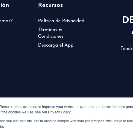
ión
Recursos
D
somos?
Política de Privacidad
Términos &
Condiciones
Descarga el App
Tendr
These cookies are used to improve your website experience and provide more perso
t the cookies we use, see our Privacy Policy.
n you visit our site. But in order to comply with your preferences, we'll have to use 
in.