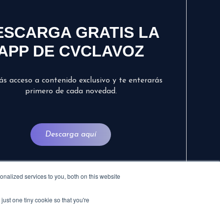
ESCARGA GRATIS LA
APP DE CVCLAVOZ
ás acceso a contenido exclusivo y te enterarás
primero de cada novedad.
Descarga aquí
nalized services to you, both on this website
just one tiny cookie so that you're