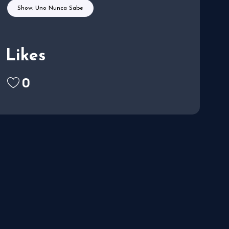
Show: Uno Nunca Sabe
Likes
0