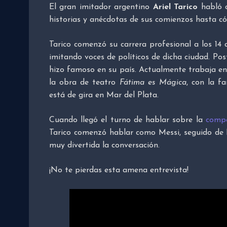
El gran imitador argentino
Ariel Tarico
habló 
historias y anécdotas de sus comienzos hasta có
Tarico comenzó su carrera profesional a los 14
imitando voces de políticos de dicha ciudad. Pos
hizo famoso en su país. Actualmente trabaja en
la obra de teatro
Fátima es Mágica
, con la f
está de gira en Mar del Plata.
Cuando llegó el turno de hablar sobre la
compo
Tarico comenzó hablar como Messi, seguido de 
muy divertida la conversación.
¡No te pierdas esta amena entrevista!