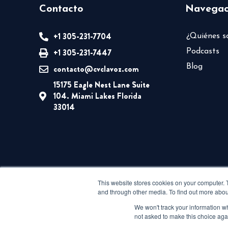
Contacto
Navegac
+1 305-231-7704
¿Quiénes 
+1 305-231-7447
Podcasts
Blog
contacto@cvclavoz.com
15175 Eagle Nest Lane Suite
104. Miami Lakes Florida
33014
This website stores cookies on your computer. 
and through other media. To find out more abou
We won't track your information whe
not asked to make this choice aga