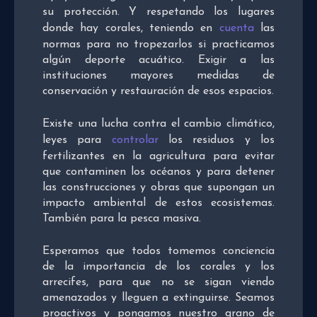
su protección. Y respetando los lugares
donde hay corales, teniendo en
cuenta
las
normas para no tropezarlos si practicamos
algún deporte acuático. Exigir a las
instituciones mayores medidas de
conservación y restauración de esos espacios.
Existe una lucha contra el cambio climático,
leyes para
controlar
los residuos y los
fertilizantes en la agricultura para evitar
que contaminen los océanos y para detener
las construcciones y obras que supongan un
impacto ambiental de estos ecosistemas.
También para la pesca masiva.
Esperamos que todos tomemos conciencia
de la importancia de los corales y los
arrecifes, para que no se sigan viendo
amenazados y lleguen a extinguirse. Seamos
proactivos y pongamos nuestro grano de