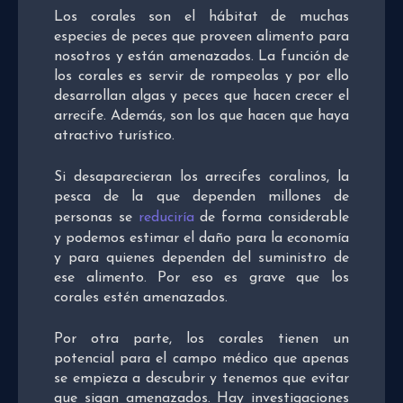
Los corales son el hábitat de muchas
especies de peces que proveen alimento para
nosotros y están amenazados. La función de
los corales es servir de rompeolas y por ello
desarrollan algas y peces que hacen crecer el
arrecife. Además, son los que hacen que haya
atractivo turístico.
Si desaparecieran los arrecifes coralinos, la
pesca de la que dependen millones de
personas se
reduciría
de forma considerable
y podemos estimar el daño para la economía
y para quienes dependen del suministro de
ese alimento. Por eso es grave que los
corales estén amenazados.
Por otra parte, los corales tienen un
potencial para el campo médico que apenas
se empieza a descubrir y tenemos que evitar
que sigan amenazados. Hay investigaciones