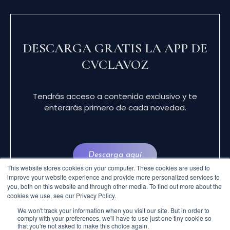
DESCARGA GRATIS LA APP DE
CVCLAVOZ
Tendrás acceso a contenido exclusivo y te
enterarás primero de cada novedad.
Descarga aquí
This website stores cookies on your computer. These cookies are used to
improve your website experience and provide more personalized services to
you, both on this website and through other media. To find out more about the
cookies we use, see our Privacy Policy.
We won't track your information when you visit our site. But in order to
comply with your preferences, we'll have to use just one tiny cookie so
that you're not asked to make this choice again.