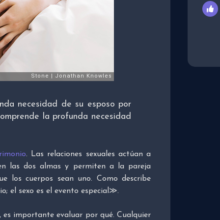
unda necesidad de su esposo por
 comprende la profunda necesidad
rimonio
. Las relaciones sexuales actúan a
nen las dos almas y permiten a la pareja
que los cuerpos sean uno. Como describe
o; el sexo es el evento especial≫.
, es importante evaluar por qué. Cualquier