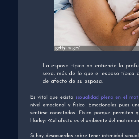
La esposa típica no entiende la prof
sexo, más de lo que el esposo típico
de afecto de su esposa.
Es vital que exista
sexualidad plena en el mat
nivel emocional y físico. Emocionales pues u
sentirse conectados. Físico porque permiten 
Harley: ≪el afecto es el ambiente del matrimoni
Si hay desacuerdos sobre tener intimidad sexual