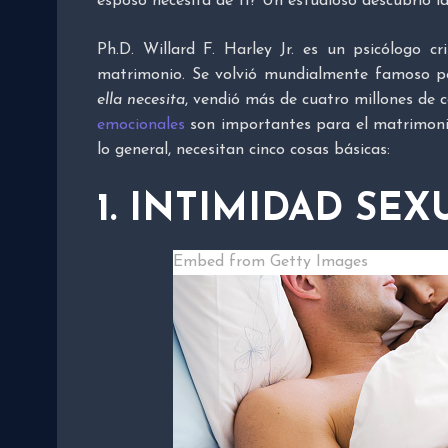
esposo necesita de ti? Un estudioso descubrió la
Ph.D. Willard F. Harley Jr. es un psicólogo c
matrimonio. Se volvió mundialmente famoso po
ella necesita
, vendió más de cuatro millones de c
emocionales
son importantes para el matrimonio.
lo general, necesitan cinco cosas básicas:
1. INTIMIDAD SEX
Embed from Getty Images