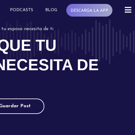
PODCASTS
BLOG
DESCARGA LA APP
 tu esposo necesita de ti
QUE TU
NECESITA DE
Guardar Post