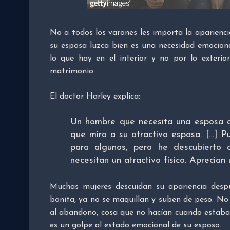
No a todos los varones les importa la apariencia
su esposa luzca bien es una necesidad emociona
lo que hay en el interior y no por lo exterior
matrimonio.
El doctor Harley explica:
Un hombre que necesita una esposa at
que mira a su atractiva esposa. […] P
para algunos, pero he descubierto
necesitan un atractivo físico. Aprecian
Muchas mujeres descuidan su apariencia desp
bonita, ya no se maquillan y suben de peso. No
al abandono, cosa que no hacían cuando estaban
es un golpe al estado emocional de su esposo.