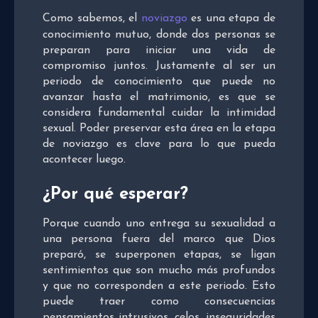
Como sabemos, el
noviazgo
es una etapa de
conocimiento mutuo, donde dos personas se
preparan para iniciar una vida de
compromiso juntos. Justamente al ser un
periodo de conocimiento que puede no
avanzar hasta el matrimonio, es que se
considera fundamental cuidar la intimidad
sexual. Poder preservar esta área en la etapa
de noviazgo es clave para lo que pueda
acontecer luego.
¿Por qué esperar?
Porque cuando uno entrega su sexualidad a
una persona fuera del marco que Dios
preparó, se superponen etapas, se ligan
sentimientos que son mucho más profundos
y que no corresponden a este periodo. Esto
puede traer como consecuencias
pensamientos intrusivos, celos, inseguridades