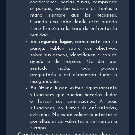
convicciones, hazlas tuyas, comprende
el porqué, escribe sobre ellas, tenlas a
mano siempre que las necesites.
Cuando uno sabe dónde está parado
tiene firmeza a la hora de enfrentar la
realidad.
En segundo lugar
, comunícate con tu
pareja, hablen sobre sus objetivos,
sobre sus deseos, identifiquen si son de
ayuda o de tropiezo. No den por
sentado nada, todo pueden
preguntarlo y así eliminarán dudas o
inseguridades.
En último lugar
, eviten rigurosamente
situaciones que puedan hacerlos dudar
o forzar sus convicciones. A esas
situaciones, no traten de enfrentarlas,
evítenlas. No es de valientes intentar ir
por ellas, es de valientes el retirarnos a
tiempo.
Cuando en un noviazgo hay límites claros y