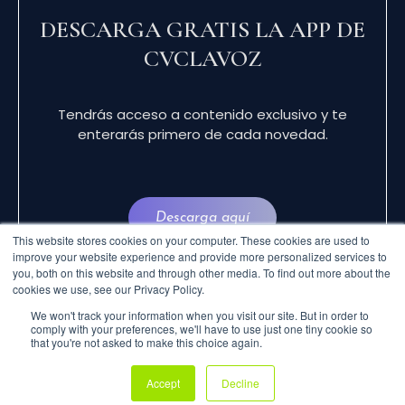
DESCARGA GRATIS LA APP DE
CVCLAVOZ
Tendrás acceso a contenido exclusivo y te
enterarás primero de cada novedad.
Descarga aquí
This website stores cookies on your computer. These cookies are used to
improve your website experience and provide more personalized services to
you, both on this website and through other media. To find out more about the
cookies we use, see our Privacy Policy.
We won't track your information when you visit our site. But in order to
comply with your preferences, we'll have to use just one tiny cookie so
that you're not asked to make this choice again.
© 2024 CVCLAVOZ . TODOS LOS DERECHOS
Accept
Decline
RESERVADOS.