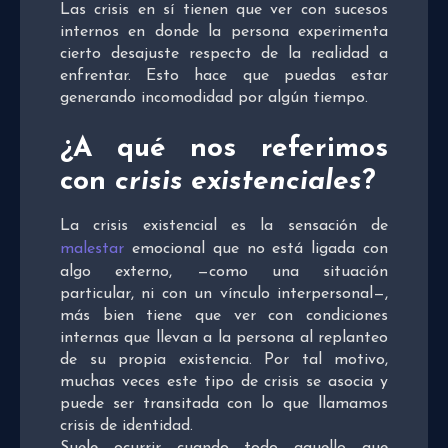
Las crisis en sí tienen que ver con sucesos
internos en donde la persona experimenta
cierto desajuste respecto de la realidad a
enfrentar. Esto hace que puedas estar
generando incomodidad por algún tiempo.
¿A qué nos referimos
con
crisis existenciales
?
La crisis existencial es la sensación de
malestar
emocional que no está ligada con
algo externo, —como una situación
particular, ni con un vínculo interpersonal—,
más bien tiene que ver con condiciones
internas que llevan a la persona al replanteo
de su propia existencia. Por tal motivo,
muchas veces este tipo de crisis se asocia y
puede ser transitada con lo que llamamos
crisis de identidad.