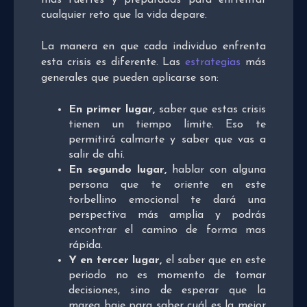
más fuertes y preparadas para enfrentar
cualquier reto que la vida depare.
La manera en que cada individuo enfrenta
esta crisis es diferente. Las
estrategias
más
generales que pueden aplicarse son:
En primer lugar,
saber que estas crisis
tienen un tiempo límite. Eso te
permitirá calmarte y saber que vas a
salir de ahí.
En segundo lugar,
hablar con alguna
persona que te oriente en este
torbellino emocional te dará una
perspectiva más amplia y podrás
encontrar el camino de forma mas
rápida.
Y en tercer lugar,
el saber que en este
periodo no es momento de tomar
decisiones, sino de esperar que la
marea baje para saber cuál es la mejor