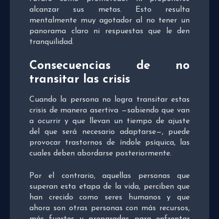
alcanzar sus metas. Esto resulta
mentalmente muy agotador al no tener un
panorama claro ni respuestas que le den
tranquilidad.
Consecuencias de no
transitar las crisis
Cuando la persona no logra transitar estas
crisis de manera asertiva —sabiendo que van
a ocurrir y que llevan un tiempo de ajuste
del que será necesario adaptarse—, puede
provocar trastornos de índole psíquica, las
cuales deben abordarse posteriormente.
Por el contrario, aquellas personas que
superan esta etapa de la vida, perciben que
han crecido como seres humanos y que
ahora son otras personas con más recursos,