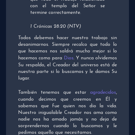
con el templo del Señor se
termine correctamente.
1 Crónicas 28:20 (NTV)
Todos debemos hacer nuestro trabajo sin
desanimarnos. Siempre recalco que todo lo
que hacemos nos saldrá mucho mejor si lo
hacemos como para
Dios
. Y nunca olvidemos
Su respaldo, el Creador del universo está de
nuestra parte si lo buscamos y le damos Su
lugar.
También tenemos que estar
agradecidos
,
cuando decimos que creemos en Él y
sabemos que fue quien nos dio la vida.
Nuestro inigualable Creador nos ama como
nadie nos ha amado jamás y no deja de
sorprendernos cuando lo buscamos y le
pedimos aquello que necesitamos.