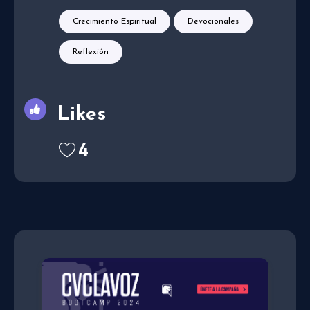
Crecimiento Espiritual
Devocionales
Reflexión
Likes
4