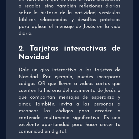
o regalos, sino también reflexiones diarias
sobre la historia de la natividad, versículos
bíblicos relacionados y desafíos prácticos
para aplicar el mensaje de Jesús en la vida
diaria.
2. Tarjetas
interactivas
de
Navidad
Dale un giro interactivo a las tarjetas de
Navidad. Por ejemplo, puedes incorporar
códigos QR que lleven a videos cortos que
cuenten la historia del nacimiento de Jesús o
que compartan mensajes de esperanza y
amor. También, invita a las personas a
escanear los códigos para acceder a
contenido multimedia significativo. Es una
excelente oportunidad para hacer crecer tu
comunidad en digital.