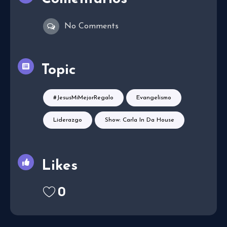
No Comments
Topic
#JesusMiMejorRegalo
Evangelismo
Liderazgo
Show: Carla In Da House
Likes
0