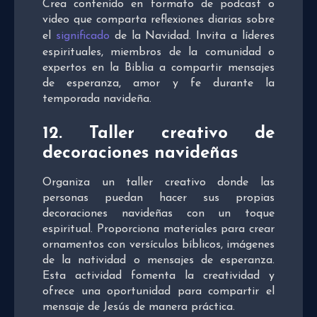
Crea contenido en formato de podcast o
video que comparta reflexiones diarias sobre
el
significado
de la Navidad. Invita a líderes
espirituales, miembros de la comunidad o
expertos en la Biblia a compartir mensajes
de esperanza, amor y fe durante la
temporada navideña.
12. Taller creativo de
decoraciones navideñas
Organiza un taller creativo donde las
personas puedan hacer sus propias
decoraciones navideñas con un toque
espiritual. Proporciona materiales para crear
ornamentos con versículos bíblicos, imágenes
de la natividad o mensajes de esperanza.
Esta actividad fomenta la creatividad y
ofrece una oportunidad para compartir el
mensaje de Jesús de manera práctica.