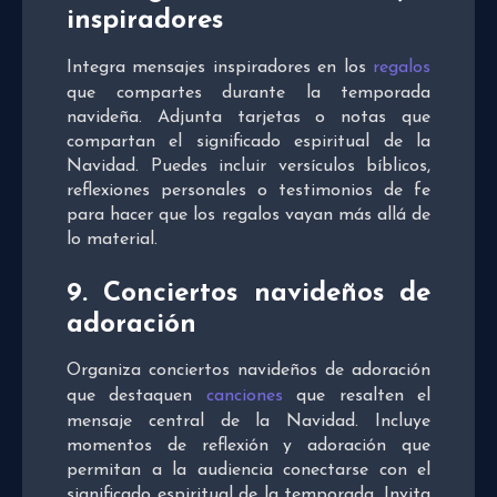
inspiradores
Integra mensajes inspiradores en los
regalos
que compartes durante la temporada
navideña. Adjunta tarjetas o notas que
compartan el significado espiritual de la
Navidad. Puedes incluir versículos bíblicos,
reflexiones personales o testimonios de fe
para hacer que los regalos vayan más allá de
lo material.
9. Conciertos navideños de
adoración
Organiza conciertos navideños de adoración
que destaquen
canciones
que resalten el
mensaje central de la Navidad. Incluye
momentos de reflexión y adoración que
permitan a la audiencia conectarse con el
significado espiritual de la temporada. Invita