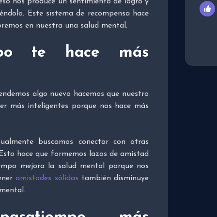
 eso nos produce un sentimiento de logro y
ciéndolo. Este sistema de recompensa hace
joremos en nuestra una salud mental.
mpo te hace más
rendemos algo nuevo hacemos que nuestro
a ser más inteligentes porque nos hace más
sualmente buscamos conectar con otras
 Esto hace que formemos lazos de amistad
iempo mejora la salud mental porque nos
tener
amistades sólidas
también disminuye
mental.