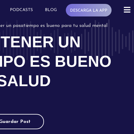
PODCASTS
BLOG
DESCARGA LA APP
ner un pasatiempo es bueno para tu salud mental
 TENER UN
MPO ES BUENO
 SALUD
Guardar Post