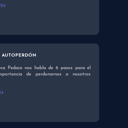
024
EL AUTOPERDÓN
ora Pedace nos habla de 6 pasos para el
mportancia de perdonarnos a nosotros
24