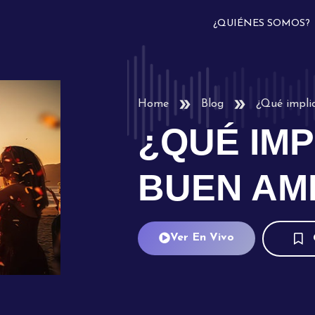
¿QUIÉNES SOMOS?
Home
Blog
¿Qué impli
¿QUÉ IMP
BUEN AM
Ver En Vivo