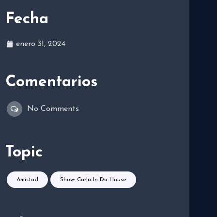
Fecha
enero 31, 2024
Comentarios
No Comments
Topic
Amistad
Show: Carla In Da House