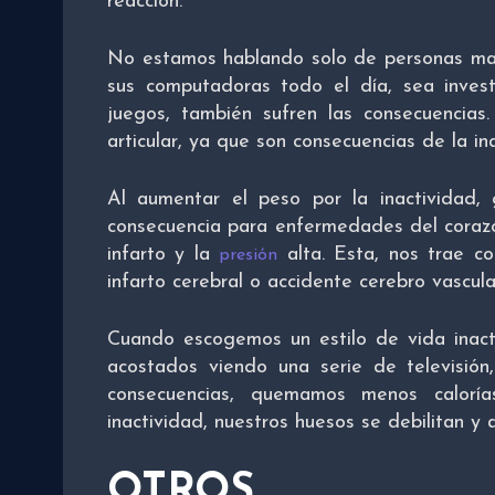
reacción.
No estamos hablando solo de personas may
sus computadoras todo el día, sea inves
juegos, también sufren las consecuencia
articular, ya que son consecuencias de la in
Al aumentar el peso por la inactividad,
consecuencia para enfermedades del corazó
infarto y la
alta. Esta, nos trae co
presión
infarto cerebral o accidente cerebro vascula
Cuando escogemos un estilo de vida inacti
acostados viendo una serie de televisió
consecuencias, quemamos menos calor
inactividad, nuestros huesos se debilitan y a
OTROS PR