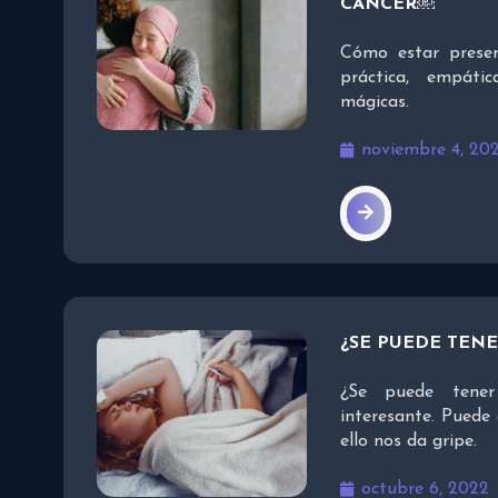
CÁNCER￼
Cómo estar prese
práctica, empáti
mágicas.
noviembre 4, 20
¿SE PUEDE TENE
¿Se puede tener
interesante. Puede 
ello nos da gripe.
octubre 6, 2022