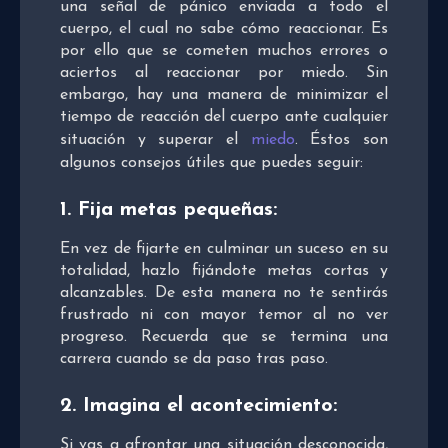
una señal de pánico enviada a todo el
cuerpo, el cual no sabe cómo reaccionar. Es
por ello que se cometen muchos errores o
aciertos al reaccionar por miedo. Sin
embargo, hay una manera de minimizar el
tiempo de reacción del cuerpo ante cualquier
situación y superar el
miedo
. Éstos son
algunos consejos útiles que puedes seguir:
1. Fija metas pequeñas:
En vez de fijarte en culminar un suceso en su
totalidad, hazlo fijándote metas cortas y
alcanzables. De esta manera no te sentirás
frustrado ni con mayor temor al no ver
progreso. Recuerda que se termina una
carrera cuando se da paso tras paso.
2. Imagina el acontecimiento:
Si vas a afrontar una situación desconocida,