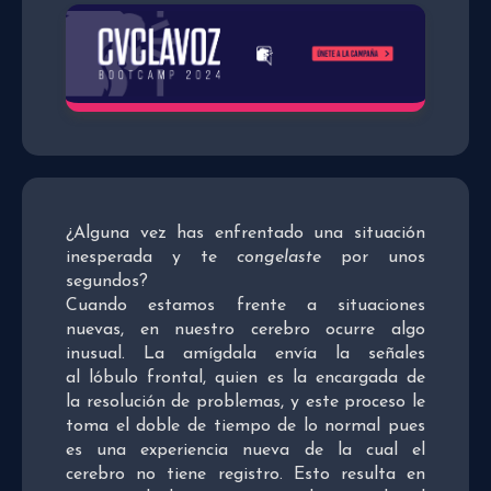
¿Alguna vez has enfrentado una situación
inesperada y te
congelaste
por unos
segundos?
Cuando estamos frente a situaciones
nuevas, en nuestro cerebro ocurre algo
inusual. La amígdala envía la señales
al lóbulo frontal, quien es la encargada de
la resolución de problemas, y este proceso le
toma el doble de tiempo de lo normal pues
es una experiencia nueva de la cual el
cerebro no tiene registro. Esto resulta en