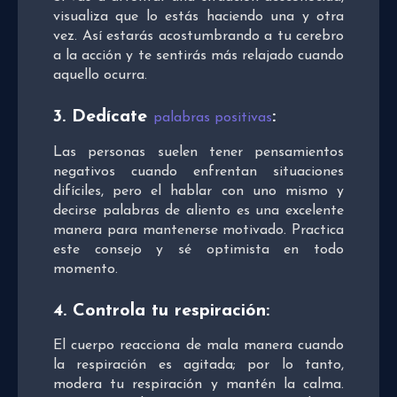
visualiza que lo estás haciendo una y otra
vez. Así estarás acostumbrando a tu cerebro
a la acción y te sentirás más relajado cuando
aquello ocurra.
3. Dedícate
:
palabras positivas
Las personas suelen tener pensamientos
negativos cuando enfrentan situaciones
difíciles, pero el hablar con uno mismo y
decirse palabras de aliento es una excelente
manera para mantenerse motivado. Practica
este consejo y sé optimista en todo
momento.
4. Controla tu respiración:
El cuerpo reacciona de mala manera cuando
la respiración es agitada; por lo tanto,
modera tu respiración y mantén la calma.