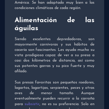
América. Se han adaptado muy bien a las
condiciones climáticas de cada región.
Alimentación de las
águilas
Siendo excelentes depredadoras, son
mayormente carnívoras y sus hábitos de
cacería son fascinantes. Les ayuda mucho su
vista prodigiosa capaz de ver a su presa a
casi dos kilómetros de distancia, así como
sus potentes garras y su pico fuerte y muy
afilado.
Sus presas favoritas son pequeños roedores,
lagartos, lagartijas, serpientes, peces y otras
aves de menor tamaño. Aunque
eventualmente pueden recurrir a la carroña
para
subsistir
, no es su preferencia. Solo en