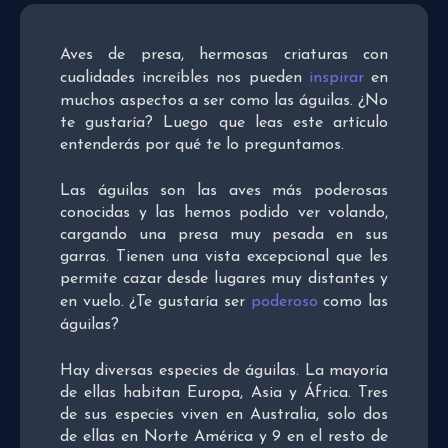
Aves de presa, hermosas criaturas con
cualidades increíbles nos pueden
inspirar
en
muchos aspectos a ser como las águilas. ¿No
te gustaría? Luego que leas este artículo
entenderás por qué te lo preguntamos.
Las águilas son las aves más poderosas
conocidas y las hemos podido ver volando,
cargando una presa muy pesada en sus
garras. Tienen una vista excepcional que les
permite cazar desde lugares muy distantes y
en vuelo. ¿Te gustaría ser
poderoso
como las
águilas?
Hay diversas especies de águilas. La mayoría
de ellas habitan Europa, Asia y África. Tres
de sus especies viven en Australia, solo dos
de ellas en Norte América y 9 en el resto de