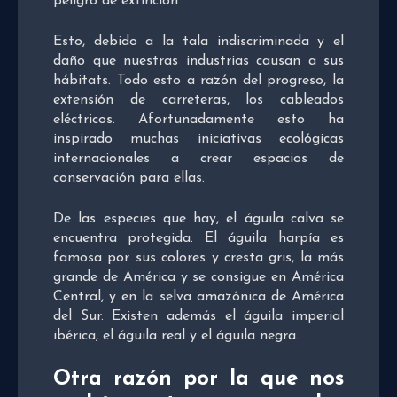
peligro de extinción
Esto, debido a la tala indiscriminada y el
daño que nuestras industrias causan a sus
hábitats. Todo esto a razón del progreso, la
extensión de carreteras, los cableados
eléctricos. Afortunadamente esto ha
inspirado muchas iniciativas ecológicas
internacionales a crear espacios de
conservación para ellas.
De las especies que hay, el águila calva se
encuentra protegida. El águila harpía es
famosa por sus colores y cresta gris, la más
grande de América y se consigue en América
Central, y en la selva amazónica de América
del Sur. Existen además el águila imperial
ibérica, el águila real y el águila negra.
Otra razón por la que nos