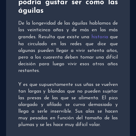
podría gustar ser como las
águilas
De la longevidad de las águilas hablamos de
los veinticinco años y de más en las más
grandes. Resulta que existe una
historia
que
ha circulado en las redes que dice que
algunas pueden llegar a vivir setenta años,
pero a los cuarenta deben tomar una difícil
decisión para luego vivir esos otros años
restantes.
Y es que supuestamente sus uñas se vuelven
tan largas y blandas que no pueden sujetar
las presas de las que se alimenta. El pico
alargado y afilado se curva demasiado y
llega a serle inservible. Sus alas se hacen
muy pesadas en función del tamaño de las
plumas y se les hace muy difícil volar.