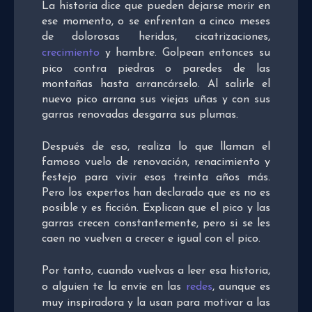
La historia dice que pueden dejarse morir en
ese momento, o se enfrentan a cinco meses
de dolorosas heridas, cicatrizaciones,
crecimiento
y hambre. Golpean entonces su
pico contra piedras o paredes de las
montañas hasta arrancárselo. Al salirle el
nuevo pico arrana sus viejas uñas y con sus
garras renovadas desgarra sus plumas.
Después de eso, realiza lo que llaman el
famoso vuelo de renovación, renacimiento y
festejo para vivir esos treinta años más.
Pero los expertos han declarado que es no es
posible y es ficción. Explican que el pico y las
garras crecen constantemente, pero si se les
caen no vuelven a crecer e igual con el pico.
Por tanto, cuando vuelvas a leer esa historia,
o alguien te la envíe en las
redes
, aunque es
muy inspiradora y la usan para motivar a las