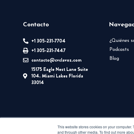
Contacto
Navegac
+1 305-231-7704
¿Quiénes 
+1 305-231-7447
Podcasts
Blog
contacto@cvclavoz.com
15175 Eagle Nest Lane Suite
104. Miami Lakes Florida
33014
This website stores cookies on your computer. 
and through other media. To find out more abou