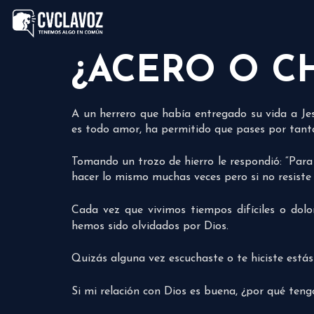
¿ACERO O C
A un herrero que había entregado su vida a Jesú
es todo amor, ha permitido que pases por tant
Tomando un trozo de hierro le respondió: “Para q
hacer lo mismo muchas veces pero si no resiste
Cada vez que vivimos tiempos difíciles o dol
hemos sido olvidados por Dios.
Quizás alguna vez escuchaste o te hiciste está
Si mi relación con Dios es buena, ¿por qué ten