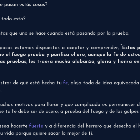
e pasan estás cosas?
r todo esto?
tas que uno se hace cuando está pasando por la prueba.
“
 pocos estamos dispuestos a aceptar y comprender,
Estas p
 el fuego prueba y purifica el oro, aunque la fe de uste
as pruebas, les traerá mucha alabanza, gloria y honra en 
strar de qué está hecha tu
fe
, aleja toda de idea equivocada 
.
uchos motivos para llorar y que complicado es permanecer d
tu fe debe ser de acero, a prueba del fuego y de los golpes 
desea hacerte
fuerte
y a diferencia del herrero que desecha el 
u vida porque quiere sacar lo mejor de ti.