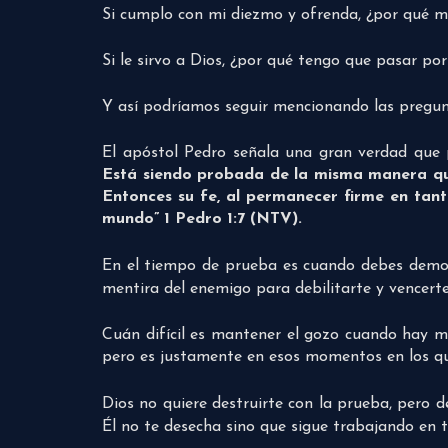
Si cumplo con mi diezmo y ofrenda, ¿por qué m
Si le sirvo a Dios, ¿por qué tengo que pasar po
Y así podríamos seguir mencionando las pregun
El apóstol Pedro señala una gran verdad que
Está siendo probada de la misma manera que
Entonces su fe, al permanecer firme en tant
mundo” 1 Pedro 1:7 (NTV).
En el tiempo de prueba es cuando debes demo
mentira del enemigo para debilitarte y vencerte
Cuán difícil es mantener el gozo cuando hay m
pero es justamente en esos momentos en los que 
Dios no quiere destruirte con la prueba, pero 
Él no te desecha sino que sigue trabajando en t