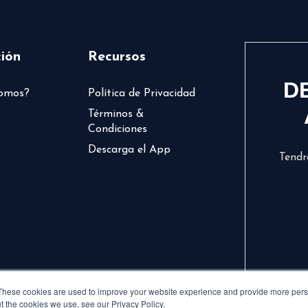
ión
Recursos
D
somos?
Política de Privacidad
Términos &
Condiciones
Descarga el App
Tendr
These cookies are used to improve your website experience and provide more perso
t the cookies we use, see our Privacy Policy.