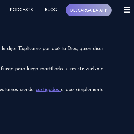
PODCASTS
BLOG
DESCARGA LA APP
le dijo: “Explícame por qué tu Dios, quien dices
fuego para luego martillarlo, si resiste vuelvo a
e estamos siendo
castigados
o que simplemente