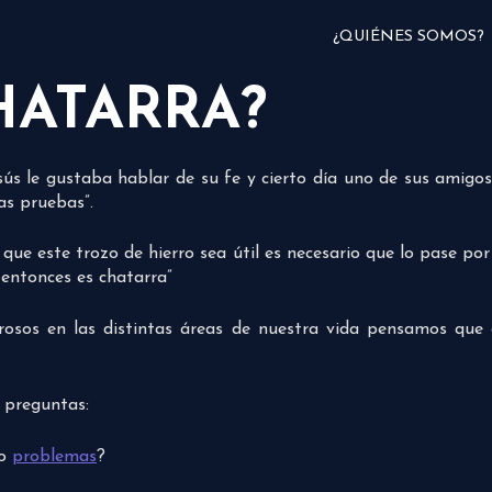
¿QUIÉNES SOMOS?
HATARRA?
s le gustaba hablar de su fe y cierto día uno de sus amigos 
as pruebas”.
ue este trozo de hierro sea útil es necesario que lo pase por 
 entonces es chatarra”
orosos en las distintas áreas de nuestra vida pensamos qu
s preguntas:
go
problemas
?