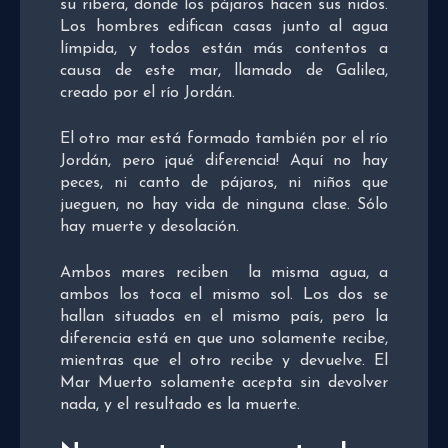
su ribera, donde los pájaros hacen sus nidos.
Los hombres edifican casas junto al agua
límpida, y todos están más contentos a
causa de este mar, llamado de Galilea,
creado por el río Jordán.
El otro mar está formado también por el río
Jordán, pero ¡qué diferencia! Aquí no hay
peces, ni canto de pájaros, ni niños que
jueguen, no hay vida de ninguna clase. Sólo
hay muerte y desolación.
Ambos mares reciben la misma agua, a
ambos los toca el mismo sol. Los dos se
hallan situados en el mismo país, pero la
diferencia está en que uno solamente recibe,
mientras que el otro recibe y devuelve. El
Mar Muerto solamente acepta sin devolver
nada, y el resultado es la muerte.