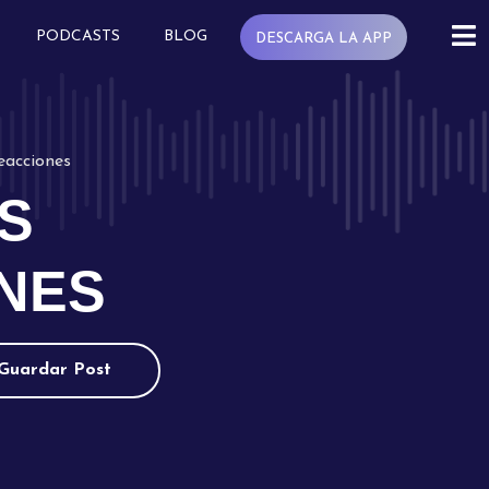
PODCASTS
BLOG
DESCARGA LA APP
eacciones
S
NES
Guardar Post