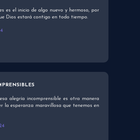
es es el inicio de algo nuevo y hermoso, por
ue Dios estará contigo en todo tiempo.
24
MPRENSIBLES
esa alegría incomprensible es otra manera
er la esperanza maravillosa que tenemos en
24