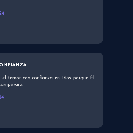
24
CONFIANZA
 el temor con confianza en Dios porque Él
esamparará.
24