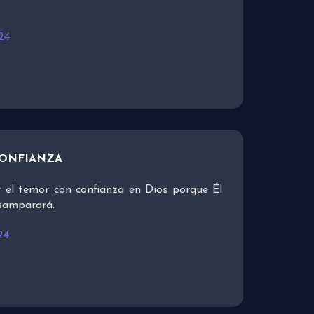
24
CONFIANZA
 el temor con confianza en Dios porque Él
esamparará.
24