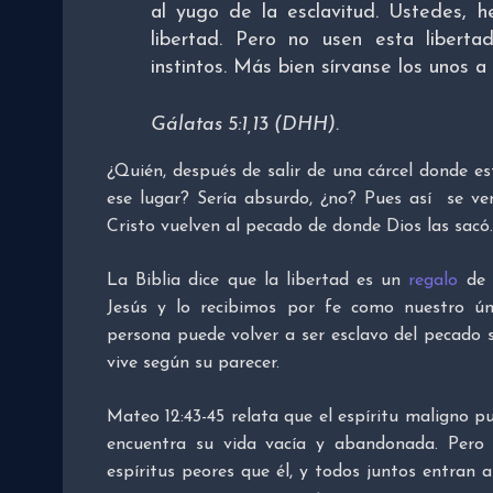
al yugo de la esclavitud. Ustedes, h
libertad. Pero no usen esta libert
instintos. Más bien sírvanse los unos a
Gálatas 5:1,13 (DHH).
¿Quién, después de salir de una cárcel donde e
ese lugar? Sería absurdo, ¿no? Pues así se ve
Cristo vuelven al pecado de donde Dios las sacó.
La Biblia dice que la libertad es un
regalo
de 
Jesús y lo recibimos por fe como nuestro ún
persona puede volver a ser esclavo del pecado 
vive según su parecer.
Mateo 12:43-45 relata que el espíritu maligno pu
encuentra su vida vacía y abandonada. Pero 
espíritus peores que él, y todos juntos entran a