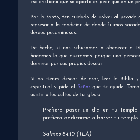
ese cristiano que se apartó es peor que en un pri
Por lo tanto, ten cuidado de volver al pecado de
regresar a la condición de donde fuimos sacad
deseos pecaminosos.
De hecho, si nos rehusamos a obedecer a Di
hagamos lo que queramos, porque una persona s
dominar por sus propios deseos.
Si no tienes deseos de orar, leer la Biblia 
espiritual y pide al
Señor
que te ayude. Toma l
asistir a los cultos de tu iglesia.
Prefiero pasar un día en tu templo 
prefiero dedicarme a barrer tu templo 
Salmos 84:10 (TLA).