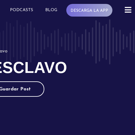
PODCASTS
BLOG
DESCARGA LA APP
lavo
 ESCLAVO
Guardar Post