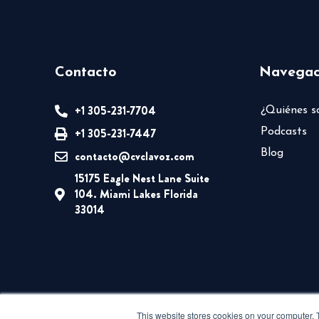
Contacto
Navegac
+1 305-231-7704
¿Quiénes 
+1 305-231-7447
Podcasts
Blog
contacto@cvclavoz.com
15175 Eagle Nest Lane Suite
104. Miami Lakes Florida
33014
This website stores cookies on your computer. 