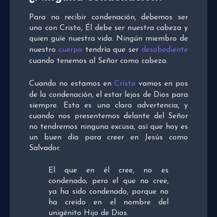
Para no recibir condenación, debemos ser
uno con Cristo, Él debe ser nuestra cabeza y
quien guíe nuestra vida. Ningún miembro de
nuestro
cuerpo
tendría que ser
desobediente
cuando tenemos al Señor como cabeza.
Cuando no estamos en
Cristo
vamos en pos
de la condenación, el estar lejos de Dios para
siempre. Esta es una clara advertencia, y
cuando nos presentemos delante del Señor
no tendremos ninguna excusa, así que hoy es
un buen día para creer en Jesús como
Salvador.
El que en él cree, no es
condenado; pero el que no cree,
ya ha sido condenado, porque no
ha creído en el nombre del
unigénito Hijo de Dios.