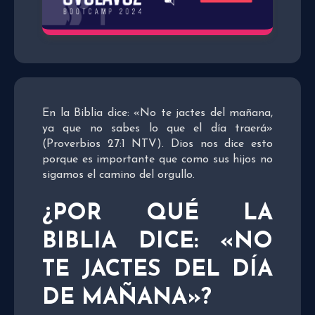
En la Biblia dice: «No te jactes del mañana,
ya que no sabes lo que el día traerá»
(Proverbios 27:1 NTV). Dios nos dice esto
porque es importante que como sus hijos no
sigamos el camino del orgullo.
¿POR QUÉ LA
BIBLIA DICE: «
NO
TE JACTES DEL DÍA
DE MAÑANA»?