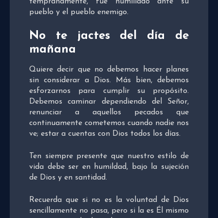
tempranamente, fue humillado ante su
pueblo y el pueblo enemigo.
No te jactes del día de
mañana
Quiere decir que no debemos hacer planes
sin considerar a Dios. Más bien, debemos
esforzarnos para cumplir su propósito.
Debemos caminar dependiendo del Señor,
renunciar a aquellos pecados que
continuamente cometemos cuando nadie nos
ve; estar a cuentas con Dios todos los días.
Ten siempre presente que nuestro estilo de
vida debe ser en humildad, bajo la sujeción
de Dios y en santidad.
Recuerda que si no es la voluntad de Dios
sencillamente no pasa, pero si la es Él mismo