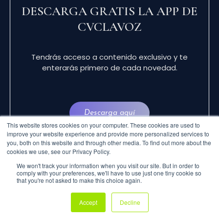
DESCARGA GRATIS LA APP DE
CVCLAVOZ
Tendrás acceso a contenido exclusivo y te
enterarás primero de cada novedad.
Descarga aquí
This website stores cookies on your computer. These cookies are used to
improve your website experience and provide more personalized services to
you, both on this website and through other media. To find out more about the
cookies we use, see our Privacy Policy.
We won't track your information when you visit our site. But in order to
comply with your preferences, we'll have to use just one tiny cookie so
that you're not asked to make this choice again.
© 2024 CVCLAVOZ . TODOS LOS DERECHOS
Accept
Decline
RESERVADOS.