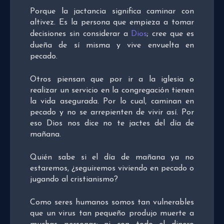
Porque la jactancia significa caminar con
altivez. Es la persona que empieza a tomar
decisiones sin considerar a
Dios
; cree que es
dueña de sí misma y vive envuelta en
pecado.
Otros piensan que por ir a la iglesia o
realizar un servicio en la congregación tienen
la vida asegurada. Por lo cual, caminan en
pecado y no se arrepienten de vivir así. Por
eso Dios nos dice no te jactes del día de
mañana.
Quién sabe si el día de mañana ya no
estaremos, ¿seguiremos viviendo en pecado o
jugando al cristianismo?
Como seres humanos somos tan vulnerables
que un virus tan pequeño produjo muerte a