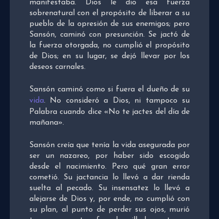
manifestaba. Dios le dio esa fuerza
sobrenatural con el propósito de liberar a su
pueblo de la opresión de sus enemigos; pero
Sansón, caminó con presunción. Se jactó de
la fuerza otorgada, no cumplió el propósito
de Dios; en su lugar, se dejó llevar por los
deseos carnales.
Sansón caminó como si fuera el dueño de su
vida
. No consideró a Dios, ni tampoco su
Palabra cuando dice «No te jactes del día de
mañana».
Sansón creía que tenía la vida asegurada por
ser un nazareo, por haber sido escogido
desde el nacimiento. Pero qué gran error
cometió. Su jactancia lo llevó a dar rienda
suelta al pecado. Su insensatez lo llevó a
alejarse de Dios y, por ende, no cumplió con
su plan, al punto de perder sus ojos, murió