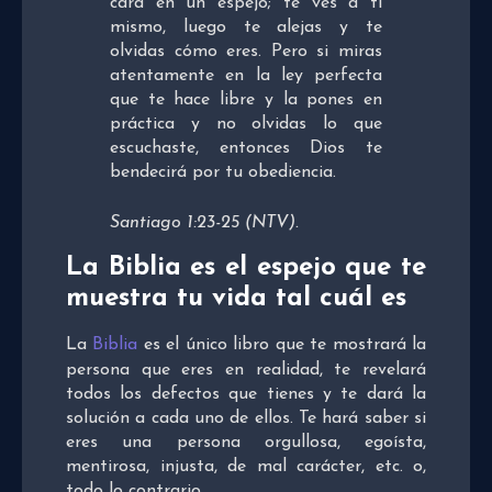
cara en un espejo; te ves a ti
mismo, luego te alejas y te
olvidas cómo eres. Pero si miras
atentamente en la ley perfecta
que te hace libre y la pones en
práctica y no olvidas lo que
escuchaste, entonces Dios te
bendecirá por tu obediencia.
Santiago 1:23-25 (NTV).
La Biblia es el espejo que te
muestra tu vida tal cuál es
La
Biblia
es el único libro que te mostrará la
persona que eres en realidad, te revelará
todos los defectos que tienes y te dará la
solución a cada uno de ellos. Te hará saber si
eres una persona orgullosa, egoísta,
mentirosa, injusta, de mal carácter, etc. o,
todo lo contrario.