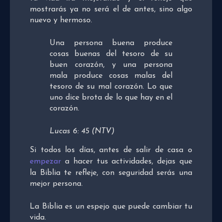
mostrarás ya no será el de antes, sino algo
nuevo y hermoso.
Una persona buena produce
cosas buenas del tesoro de su
buen corazón, y una persona
mala produce cosas malas del
tesoro de su mal corazón. Lo que
uno dice brota de lo que hay en el
corazón.
Lucas 6: 45 (NTV)
Si todos los días, antes de salir de casa o
empezar
a hacer tus actividades, dejas que
la Biblia te refleje, con seguridad serás una
mejor persona.
La Biblia es un espejo que puede cambiar tu
vida.