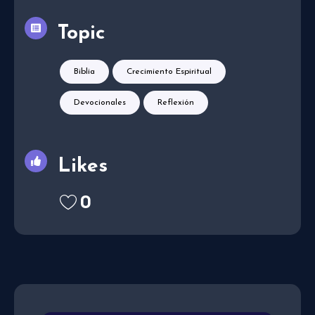
Topic
Biblia
Crecimiento Espiritual
Devocionales
Reflexión
Likes
0