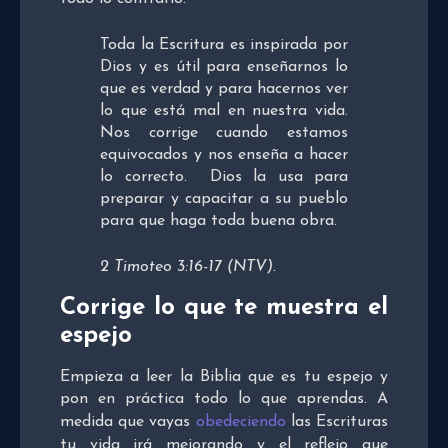
Toda la Escritura es inspirada por
Dios y es útil para enseñarnos lo
que es verdad y para hacernos ver
lo que está mal en nuestra vida.
Nos corrige cuando estamos
equivocados y nos enseña a hacer
lo correcto. Dios la usa para
preparar y capacitar a su pueblo
para que haga toda buena obra.
2 Timoteo 3:16-17 (NTV).
Corrige lo que te muestra el
espejo
Empieza a leer la Biblia que es tu espejo y
pon en práctica todo lo que aprendas. A
medida que vayas
obedeciendo
las Escrituras
tu vida irá mejorando y el reflejo que