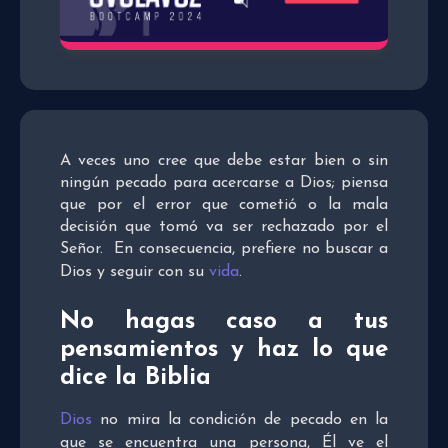
A veces uno cree que debe estar bien o sin
ningún pecado para acercarse a Dios; piensa
que por el error que cometió o la mala
decisión que tomó va ser rechazado por el
Señor. En consecuencia, prefiere no buscar a
Dios y seguir con su
vida
.
No hagas caso a tus
pensamientos y haz lo que
dice la Biblia
Dios
no mira la condición de pecado en la
que se encuentra una persona, Él ve el