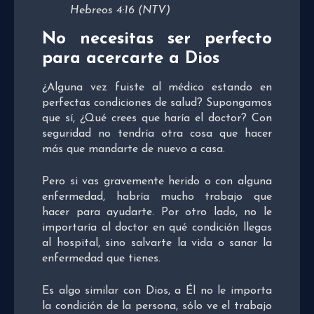
Hebreos 4:16 (NTV)
No necesitas ser perfecto
para acercarte a Dios
¿Alguna vez fuiste al médico estando en
perfectas condiciones de salud? Supongamos
que sí, ¿Qué crees que haría el doctor? Con
seguridad no tendría otra cosa que hacer
más que mandarte de nuevo a casa.
Pero si vas gravemente herido o con alguna
enfermedad, habría mucho trabajo que
hacer para ayudarte. Por otro lado, no le
importaría al doctor en qué condición llegas
al hospital, sino salvarte la vida o sanar la
enfermedad que tienes.
Es algo similar con Dios, a Él no le importa
la condición de la persona, sólo ve el trabajo