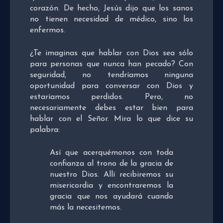
corazón. De hecho, Jesús dijo que los sanos
no tienen necesidad de médico, sino los
enfermos.
¿Te imaginas que hablar con Dios sea sólo
para personas que nunca han pecado? Con
seguridad, no tendríamos ninguna
oportunidad para conversar con Dios y
estaríamos perdidos. Pero, no
necesariamente debes estar bien para
hablar con el Señor. Mira lo que dice su
palabra:
Así que acerquémonos con toda
confianza al trono de la gracia de
nuestro Dios. Allí recibiremos su
misericordia y encontraremos la
gracia que nos ayudará cuando
más la necesitemos.