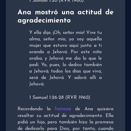
1 Samuel 1:20 (RVR 1960).
Ana mostró una actitud de
agradecimiento
Y ella dijo: ¡Oh, señor mío! Vive tu
alma, señor mío, yo soy aquella
mujer que estuvo aquí junto a ti
orando a Jehová. Por este niño
oraba, y Jehová me dio lo que le
pedí. Yo, pues, lo dedico también
a Jehová; todos los días que viva,
será de Jehová. Y adoró allí a
Jehová.
1 Samuel 1:26-28 (RVR 1960).
Recordando la
historia
de Ana quisiera
resaltar su actitud de agradecimiento. Ella
pidió un hijo, pero también hizo la promesa
de dedicarlo para Dios, por tanto, cuando