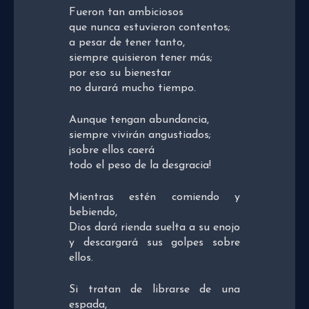
Fueron tan ambiciosos
que nunca estuvieron contentos;
a pesar de tener tanto,
siempre quisieron tener más;
por eso su bienestar
no durará mucho tiempo.
Aunque tengan abundancia,
siempre vivirán angustiados;
¡sobre ellos caerá
todo el peso de la desgracia!
Mientras estén comiendo y
bebiendo,
Dios dará rienda suelta a su enojo
y descargará sus golpes sobre
ellos.
Si tratan de librarse de una
espada,