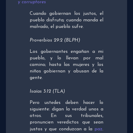
y corruptores
Cuando gobiernan los justos, el
pueblo disfruta; cuando manda el
malvado, el pueblo sufre.
Proverbios 29:2 (BLPH)
Los gobernantes engañan a mi
pueblo, y lo llevan por mal
camino; hasta las mujeres y los
niños gobiernan y abusan de la
gente.
Isaías 3:12 (TLA)
Pero ustedes deben hacer lo
siguiente: digan la verdad unos a
otros. En sus tribunales,
pronuncien veredictos que sean
justos y que conduzcan a la
paz
.