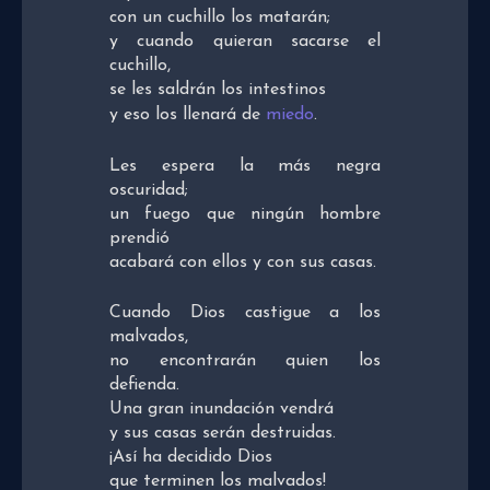
con un cuchillo los matarán;
y cuando quieran sacarse el
cuchillo,
se les saldrán los intestinos
y eso los llenará de
miedo
.
Les espera la más negra
oscuridad;
un fuego que ningún hombre
prendió
acabará con ellos y con sus casas.
Cuando Dios castigue a los
malvados,
no encontrarán quien los
defienda.
Una gran inundación vendrá
y sus casas serán destruidas.
¡Así ha decidido Dios
que terminen los malvados!