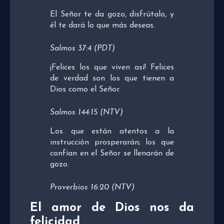
El Señor te da gozo, disfrútalo, y
él te dará lo que más deseas.
Salmos 37:4 (PDT)
¡Felices los que viven así! Felices
de verdad son los que tienen a
Dios como el Señor.
Salmos 144:15 (NTV)
Los que están atentos a la
instrucción prosperarán; los que
confían en el Señor se llenarán de
gozo.
Proverbios 16:20 (NTV)
El amor de Dios nos da
felicidad