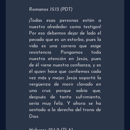
Romanos 15:13 (PDT)
¡Todas esas personas están a
nuestro alrededor como testigos!
Por eso debemos dejar de lado el
pecado que es un estorbo, pues la
vida es una carrera que exige
resistencia. Pongamos toda
nuestra atención en Jesús, pues
de él viene nuestra confianza, y es
él quien hace que confiemos cada
vez más y mejor. Jesús soportó la
vergüenza de morir clavado en
una cruz porque sabía que,
después de tanto sufrimiento,
sería muy feliz. Y ahora se ha
sentado a la derecha del trono de
Dios.