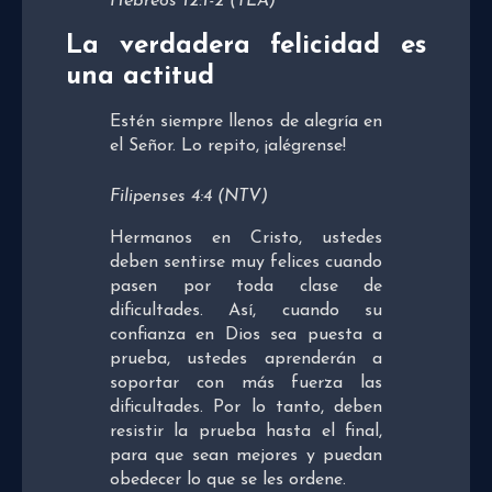
Hebreos 12:1-2 (TLA)
La verdadera felicidad es
una actitud
Estén siempre llenos de alegría en
el Señor. Lo repito, ¡alégrense!
Filipenses 4:4 (NTV)
Hermanos en Cristo, ustedes
deben sentirse muy felices cuando
pasen por toda clase de
dificultades. Así, cuando su
confianza en Dios sea puesta a
prueba, ustedes aprenderán a
soportar con más fuerza las
dificultades. Por lo tanto, deben
resistir la prueba hasta el final,
para que sean mejores y puedan
obedecer lo que se les ordene.