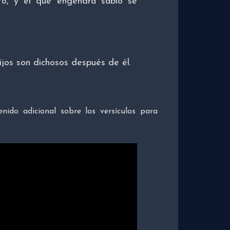
to, y el que engendra sabio se
ijos son dichosos después de él.
nido adicional sobre los versículos para