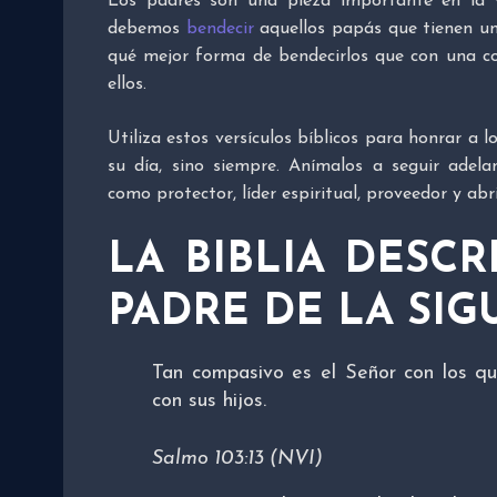
Los padres son una pieza importante en la 
debemos
bendecir
aquellos papás que tienen un 
qué mejor forma de bendecirlos que con una col
ellos.
Utiliza estos versículos bíblicos para honrar a l
su día, sino siempre. Anímalos a seguir adela
como protector, líder espiritual, proveedor y abr
LA BIBLIA DESC
PADRE DE LA SI
Tan compasivo es el Señor con los q
con sus hijos.
Salmo 103:13 (NVI)