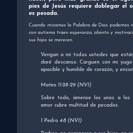
pies de Jesús requiere doblegar el 
es pesada.
Cuando miramos la Palabra de Dios podemos ver
con autismo traen esperanza, aliento y motivac
sus hijos se merecen.
Vengan a mí todos ustedes que están
daré descanso. Carguen con mi yugo
apacible y humilde de corazón, y enco
Mateo 11:28-29 (NVI)
Sobre todo, ámense los unos a los 
amor cubre multitud de pecados.
1 Pedro 4:8 (NVI)