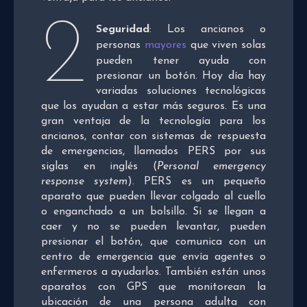
2
Seguridad
: Los ancianos o
personas
mayores
que viven solas
pueden tener ayuda con
presionar un botón. Hoy día hay
variadas soluciones tecnológicas
que los ayudan a estar más seguros. Es una
gran ventaja de la tecnología para los
ancianos, contar con sistemas de respuesta
de emergencias, llamados PERS por sus
siglas en inglés (
Personal emergency
response system
). PERS es un pequeño
aparato que pueden llevar colgado al cuello
o enganchado a un bolsillo. Si se llegan a
caer y no se pueden levantar, pueden
presionar el botón, que comunica con un
centro de emergencia que envía agentes o
enfermeros a ayudarlos. También están unos
aparatos con GPS que monitorean la
ubicación de una persona adulta con