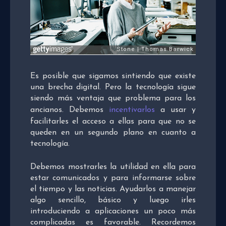
Es posible que sigamos sintiendo que existe
una brecha digital. Pero la tecnología sigue
siendo más ventaja que problema para los
ancianos. Debemos
incentivarlos
a usar y
facilitarles el acceso a ellas para que no se
queden en un segundo plano en cuanto a
tecnología.
Debemos mostrarles la utilidad en ella para
estar comunicados y para informarse sobre
el tiempo y las noticias. Ayudarlos a manejar
algo sencillo, básico y luego irles
introduciendo a aplicaciones un poco más
complicadas es favorable. Recordemos