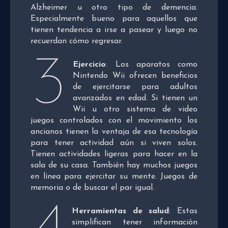
Alzheimer u otro tipo de demencia.
Especialmente bueno para aquellos que
tienen tendencia a irse a pasear y luego no
recuerdan cómo regresar.
3
Ejercicio
: Los aparatos como
Nintendo Wii ofrecen beneficios
de ejercitarse para adultos
avanzados en edad. Si tienen un
Wii u otro sistema de video
juegos controlados con el movimiento los
ancianos tienen la ventaja de esa tecnología
para tener actividad aún si viven solos.
Tienen actividades ligeras para hacer en la
sala de su casa. También hay muchos juegos
en línea para ejercitar su mente. Juegos de
memoria o de buscar el par igual.
Herramientas de salud
: Estas
simplifican tener información