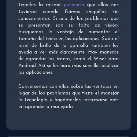
tenerles la misma
paciencia
que ellos nos
tuvieron cuando fuimos chiquillos sin
conocimientos. Si uno de los problemas que
se presentan son su falta de visión,
busquemos la ventaja de aumentar el
tamaño del texto en las aplicaciones. Subir el
nivel de brillo de la pantalla también les
ayuda a ver más claramente. Hay maneras
de agrandar los iconos, como el Wiser para
Android. Así se les hará mas sencillo localizar
las aplicaciones.
Conversemos con ellos sobre las ventajas en
lugar de los problemas que tiene el manejar
la tecnología y hagámoslos interesarse más
en aprender a manejarla.